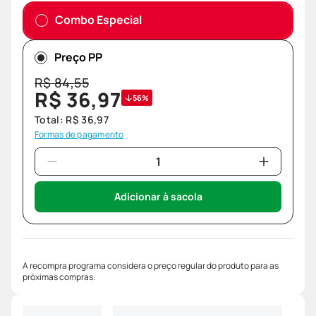
Combo Especial
Preço PP
R$
84
,
55
R$
36
,
97
56%
Total:
R$
36
,
97
Formas de pagamento
Adicionar à sacola
A recompra programa considera o preço regular do produto para as
próximas compras.