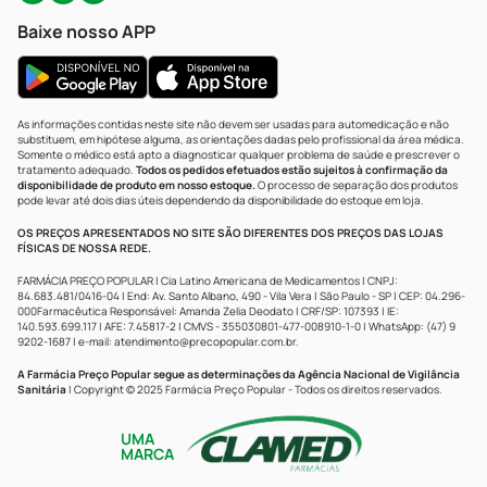
Baixe nosso APP
As informações contidas neste site não devem ser usadas para automedicação e não
substituem, em hipótese alguma, as orientações dadas pelo profissional da área médica.
Somente o médico está apto a diagnosticar qualquer problema de saúde e prescrever o
tratamento adequado.
Todos os pedidos efetuados estão sujeitos à confirmação da
disponibilidade de produto em nosso estoque.
O processo de separação dos produtos
pode levar até dois dias úteis dependendo da disponibilidade do estoque em loja.
OS PREÇOS APRESENTADOS NO SITE SÃO DIFERENTES DOS PREÇOS DAS LOJAS
FÍSICAS DE NOSSA REDE.
FARMÁCIA PREÇO POPULAR | Cia Latino Americana de Medicamentos | CNPJ:
84.683.481/0416-04 | End: Av. Santo Albano, 490 - Vila Vera | São Paulo - SP | CEP: 04.296-
000Farmacêutica Responsável: Amanda Zelia Deodato | CRF/SP: 107393 | IE:
140.593.699.117 | AFE: 7.45817-2 | CMVS - 355030801-477-008910-1-0 | WhatsApp: (47) 9
9202-1687 | e-mail:
atendimento@precopopular.com.br
.
A Farmácia Preço Popular segue as determinações da Agência Nacional de Vigilância
Sanitária
| Copyright © 2025 Farmácia Preço Popular - Todos os direitos reservados.
UMA
MARCA