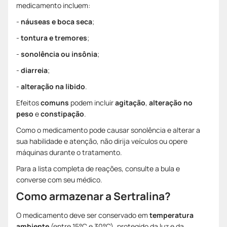
medicamento incluem:
-
náuseas e boca seca
;
-
tontura e tremores
;
-
sonolência ou insônia
;
-
diarreia
;
-
alteração na libido
.
Efeitos
comuns
podem incluir
agitação
,
alteração no
peso
e
constipação
.
Como o medicamento pode causar sonolência e alterar a
sua habilidade e atenção, não dirija veículos ou opere
máquinas durante o tratamento.
Para a lista completa de reações, consulte a bula e
converse com seu médico.
Como armazenar a Sertralina?
O medicamento deve ser conservado em
temperatura
ambiente
(entre 15°C e 30°C), protegido da luz e da