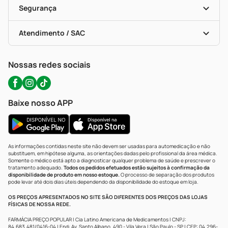
Formas De Pagamento
Serviços Farmacêuticos
Segurança
Troca E Devolução
Testes Rápidos
Bulas De A A Z
Autoteste Covid-19
Certificado De Segurança
Políticas De Marketplace
Portal Da Privacidade
Atendimento / SAC
Política De Privacidade
WhatsApp (47) 9202-1687
Atendimento@precopopular.com.br
Nossas redes sociais
Baixe nosso APP
As informações contidas neste site não devem ser usadas para automedicação e não
substituem, em hipótese alguma, as orientações dadas pelo profissional da área médica.
Somente o médico está apto a diagnosticar qualquer problema de saúde e prescrever o
tratamento adequado.
Todos os pedidos efetuados estão sujeitos à confirmação da
disponibilidade de produto em nosso estoque.
O processo de separação dos produtos
pode levar até dois dias úteis dependendo da disponibilidade do estoque em loja.
OS PREÇOS APRESENTADOS NO SITE SÃO DIFERENTES DOS PREÇOS DAS LOJAS
FÍSICAS DE NOSSA REDE.
FARMÁCIA PREÇO POPULAR | Cia Latino Americana de Medicamentos | CNPJ:
84.683.481/0416-04 | End: Av. Santo Albano, 490 - Vila Vera | São Paulo - SP | CEP: 04.296-