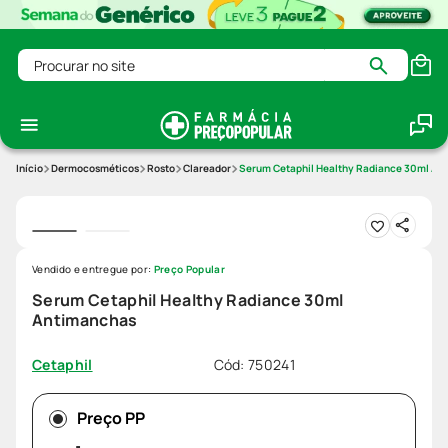
Procurar no site
Dermocosméticos
Rosto
Clareador
Serum Cetaphil Healthy Radiance 30ml An
Vendido e entregue por:
Preço Popular
Serum Cetaphil Healthy Radiance 30ml
Antimanchas
Cód
:
750241
Cetaphil
Preço PP