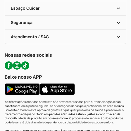
Encarte De Ofertas
Entrega
Dermaclub
Recompra Programada
Espaço Cuidar
Descontos De Laboratório (PBM)
Compras Com Receita
Cupons E Ofertas
Alomed (tele-Entrega)
Vacinas
Formas De Pagamento
Serviços Farmacêuticos
Segurança
Troca E Devolução
Testes Rápidos
Bulas De A A Z
Autoteste Covid-19
Certificado De Segurança
Políticas De Marketplace
Portal Da Privacidade
Atendimento / SAC
Política De Privacidade
WhatsApp (47) 9202-1687
Atendimento@precopopular.com.br
Nossas redes sociais
Baixe nosso APP
As informações contidas neste site não devem ser usadas para automedicação e não
substituem, em hipótese alguma, as orientações dadas pelo profissional da área médica.
Somente o médico está apto a diagnosticar qualquer problema de saúde e prescrever o
tratamento adequado.
Todos os pedidos efetuados estão sujeitos à confirmação da
disponibilidade de produto em nosso estoque.
O processo de separação dos produtos
pode levar até dois dias úteis dependendo da disponibilidade do estoque em loja.