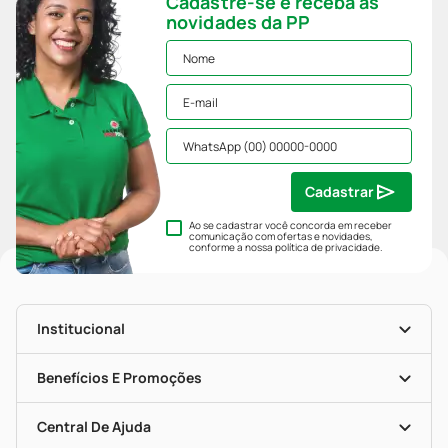
Cadastre-se e receba as
novidades da PP
Cadastrar
Ao se cadastrar você concorda em receber
comunicação com ofertas e novidades,
conforme a nossa
política de privacidade
.
Institucional
História
Nossas Lojas
Benefícios E Promoções
Trabalhe Conosco
Mapa De Categorias
Clube PP
Blog Da PP
Convênios
Central De Ajuda
Seja Uma Loja Parceira
Programa Popular Do Brasil