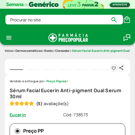
Procurar no site
Dermocosméticos
Rosto
Clareador
Sérum Facial Eucerin Anti-pigment Dual S
Vendido e entregue por:
Preço Popular
Sérum Facial Eucerin Anti-pigment Dual Serum
30ml
(
5
)
Cód
:
738573
Eucerin
Preço PP