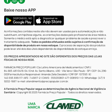
Baixe nosso APP
As informações contidas neste site não devem ser usadas para automedicação e não
substituem, em hipótese alguma, as orientações dadas pelo profissional da área médica.
Somente o médico está apto a diagnosticar qualquer problema de saúde e prescrever o
tratamento adequado.
Todos os pedidos efetuados estão sujeitos à confirmação da
disponibilidade de produto em nosso estoque.
O processo de separação dos produtos
pode levar até dois dias úteis dependendo da disponibilidade do estoque em loja.
OS PREÇOS APRESENTADOS NO SITE SÃO DIFERENTES DOS PREÇOS DAS LOJAS
FÍSICAS DE NOSSA REDE.
FARMÁCIA PREÇO POPULAR | Cia Latino Americana de Medicamentos | CNPJ:
84.683.481/0416-04 | End: Av. Santo Albano, 490 - Vila Vera | São Paulo - SP | CEP: 04.296-
000Farmacêutica Responsável: Amanda Zelia Deodato | CRF/SP: 107393 | IE:
140.593.699.117 | AFE: 7.45817-2 | CMVS - 355030801-477-008910-1-0 | WhatsApp: (47) 9
9202-1687 | e-mail:
atendimento@precopopular.com.br
.
A Farmácia Preço Popular segue as determinações da Agência Nacional de Vigilância
Sanitária
| Copyright © 2025 Farmácia Preço Popular - Todos os direitos reservados.
UMA
MARCA