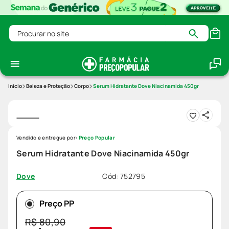
Procurar no site
Beleza e Proteção
Corpo
Serum Hidratante Dove Niacinamida 450gr
Vendido e entregue por:
Preço Popular
Serum Hidratante Dove Niacinamida 450gr
Cód
:
752795
Dove
Preço PP
R$
80
,
90