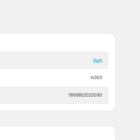
Vult
14363
7899852023090