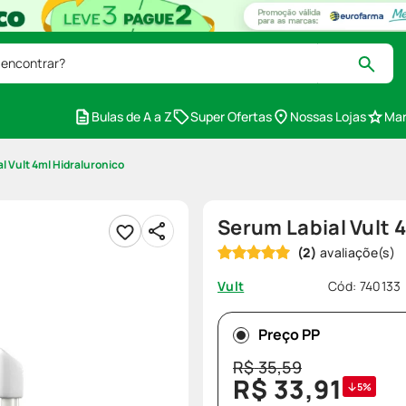
 encontrar?
Bulas de A a Z
Super Ofertas
Nossas Lojas
Mar
l Vult 4ml Hidraluronico
Serum Labial Vult 
(
2
)
Cód
:
740133
Vult
Preço PP
R$
35
,
59
R$
33
,
91
5%