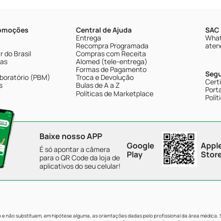
romoções
Central de Ajuda
SAC 
Entrega
What
Recompra Programada
aten
 do Brasil
Compras com Receita
tas
Alomed (tele-entrega)
Formas de Pagamento
Seg
boratório (PBM)
Troca e Devolução
Cert
s
Bulas de A a Z
Porta
Políticas de Marketplace
Polít
Baixe nosso APP
Google
Appl
É só apontar a câmera
Play
Stor
para o QR Code da loja de
aplicativos do seu celular!
e não substituem, em hipótese alguma, as orientações dadas pelo profissional da área médica.