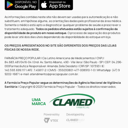
As informações contidas neste site não devem ser usadas para automedicação e não
substituem, em hipótese alguma, as orientações dadas pelo profissional da área médica.
Somente o médico está apto a diagnosticar qualquer problema de saúde e prescrever o
tratamento adequado.
Todos os pedidos efetuados estão sujeitos à confirmação da
disponibilidade de produto em nosso estoque.
O processo de separação dos produtos
pode levar até dois dias úteis dependendo da disponibilidade do estoque em loja.
OS PREÇOS APRESENTADOS NO SITE SÃO DIFERENTES DOS PREÇOS DAS LOJAS
FÍSICAS DE NOSSA REDE.
FARMÁCIA PREÇO POPULAR | Cia Latino Americana de Medicamentos | CNPJ:
84.683.481/0416-04 | End: Av. Santo Albano, 490 - Vila Vera | São Paulo - SP | CEP: 04.296-
000Farmacêutica Responsável: Amanda Zelia Deodato | CRF/SP: 107393 | IE:
140.593.699.117 | AFE: 7.45817-2 | CMVS - 355030801-477-008910-1-0 | WhatsApp: (47) 9
9202-1687 | e-mail:
atendimento@precopopular.com.br
.
A Farmácia Preço Popular segue as determinações da Agência Nacional de Vigilância
Sanitária
| Copyright © 2025 Farmácia Preço Popular - Todos os direitos reservados.
UMA
MARCA
Powered by
Developed by