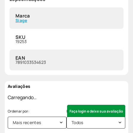
Marca
Siage
SKU
19253
EAN
7891033534623
Avaliações
Carregando…
Faça login e deixe sua avaliação
Mais recentes
Todos