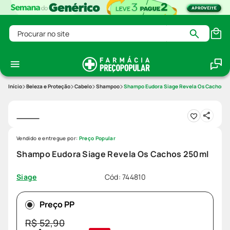
Procurar no site
Beleza e Proteção
Cabelo
Shampoo
Shampo Eudora Siage Revela Os Cachos 2
Vendido e entregue por:
Preço Popular
Shampo Eudora Siage Revela Os Cachos 250ml
Cód
:
744810
Siage
Preço PP
R$
52
,
90