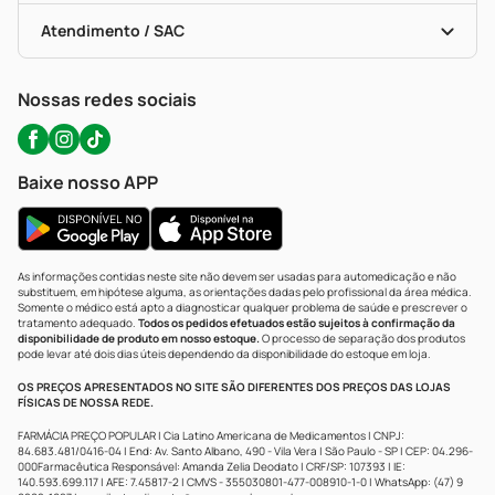
Bulas De A A Z
Autoteste Covid-19
Certificado De Segurança
Políticas De Marketplace
Portal Da Privacidade
Atendimento / SAC
Política De Privacidade
WhatsApp (47) 9202-1687
Atendimento@precopopular.com.br
Nossas redes sociais
Baixe nosso APP
As informações contidas neste site não devem ser usadas para automedicação e não
substituem, em hipótese alguma, as orientações dadas pelo profissional da área médica.
Somente o médico está apto a diagnosticar qualquer problema de saúde e prescrever o
tratamento adequado.
Todos os pedidos efetuados estão sujeitos à confirmação da
disponibilidade de produto em nosso estoque.
O processo de separação dos produtos
pode levar até dois dias úteis dependendo da disponibilidade do estoque em loja.
OS PREÇOS APRESENTADOS NO SITE SÃO DIFERENTES DOS PREÇOS DAS LOJAS
FÍSICAS DE NOSSA REDE.
FARMÁCIA PREÇO POPULAR | Cia Latino Americana de Medicamentos | CNPJ:
84.683.481/0416-04 | End: Av. Santo Albano, 490 - Vila Vera | São Paulo - SP | CEP: 04.296-
000Farmacêutica Responsável: Amanda Zelia Deodato | CRF/SP: 107393 | IE:
140.593.699.117 | AFE: 7.45817-2 | CMVS - 355030801-477-008910-1-0 | WhatsApp: (47) 9