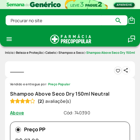
Procurar no site
Beleza e Proteção
Cabelo
Shampoo a Seco
Shampoo Above Seco Dry 150ml Ne
Vendido e entregue por:
Preço Popular
Shampoo Above Seco Dry 150ml Neutral
(
2
)
Cód
:
740390
Above
Preço PP