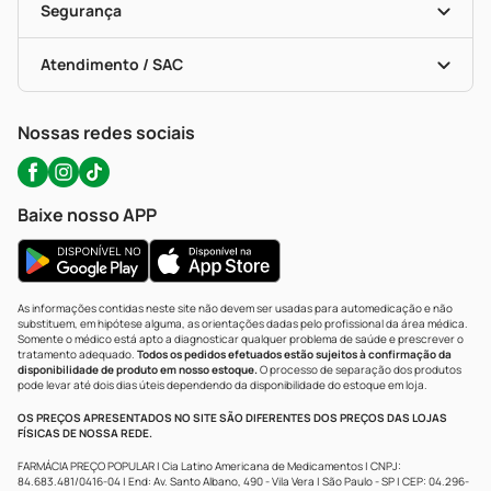
Formas De Pagamento
Serviços Farmacêuticos
Segurança
Troca E Devolução
Testes Rápidos
Bulas De A A Z
Autoteste Covid-19
Certificado De Segurança
Políticas De Marketplace
Portal Da Privacidade
Atendimento / SAC
Política De Privacidade
WhatsApp (47) 9202-1687
Atendimento@precopopular.com.br
Nossas redes sociais
Baixe nosso APP
As informações contidas neste site não devem ser usadas para automedicação e não
substituem, em hipótese alguma, as orientações dadas pelo profissional da área médica.
Somente o médico está apto a diagnosticar qualquer problema de saúde e prescrever o
tratamento adequado.
Todos os pedidos efetuados estão sujeitos à confirmação da
disponibilidade de produto em nosso estoque.
O processo de separação dos produtos
pode levar até dois dias úteis dependendo da disponibilidade do estoque em loja.
OS PREÇOS APRESENTADOS NO SITE SÃO DIFERENTES DOS PREÇOS DAS LOJAS
FÍSICAS DE NOSSA REDE.
FARMÁCIA PREÇO POPULAR | Cia Latino Americana de Medicamentos | CNPJ:
84.683.481/0416-04 | End: Av. Santo Albano, 490 - Vila Vera | São Paulo - SP | CEP: 04.296-