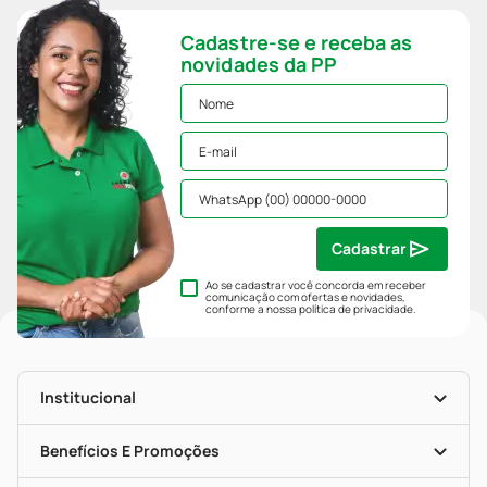
Cadastre-se e receba as
novidades da PP
Cadastrar
Ao se cadastrar você concorda em receber
comunicação com ofertas e novidades,
conforme a nossa
política de privacidade
.
Institucional
História
Nossas Lojas
Benefícios E Promoções
Trabalhe Conosco
Mapa De Categorias
Clube PP