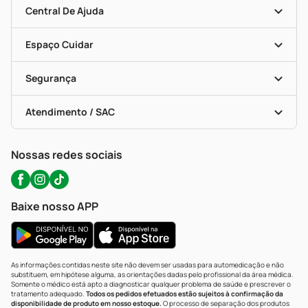
Blog Da PP
Convênios
Central De Ajuda
Seja Uma Loja Parceira
Programa Popular Do Brasil
Encarte De Ofertas
Entrega
Dermaclub
Recompra Programada
Espaço Cuidar
Descontos De Laboratório (PBM)
Compras Com Receita
Cupons E Ofertas
Alomed (tele-Entrega)
Vacinas
Formas De Pagamento
Serviços Farmacêuticos
Segurança
Troca E Devolução
Testes Rápidos
Bulas De A A Z
Autoteste Covid-19
Certificado De Segurança
Políticas De Marketplace
Portal Da Privacidade
Atendimento / SAC
Política De Privacidade
WhatsApp (47) 9202-1687
Atendimento@precopopular.com.br
Nossas redes sociais
Baixe nosso APP
As informações contidas neste site não devem ser usadas para automedicação e não
substituem, em hipótese alguma, as orientações dadas pelo profissional da área médica.
Somente o médico está apto a diagnosticar qualquer problema de saúde e prescrever o
tratamento adequado.
Todos os pedidos efetuados estão sujeitos à confirmação da
disponibilidade de produto em nosso estoque.
O processo de separação dos produtos