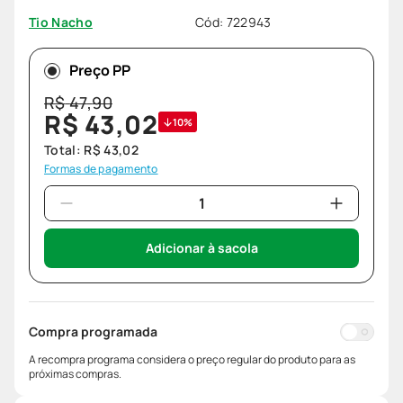
Cód
:
722943
Tio Nacho
Preço PP
R$
47
,
90
R$
43
,
02
10%
Total:
R$
43
,
02
Formas de pagamento
Adicionar à sacola
Compra programada
A recompra programa considera o preço regular do produto para as
próximas compras.