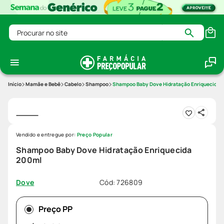
Procurar no site
Mamãe e Bebê
Cabelo
Shampoo
Shampoo Baby Dove Hidratação Enriquecida 
Vendido e entregue por:
Preço Popular
Shampoo Baby Dove Hidratação Enriquecida
200ml
Cód
:
726809
Dove
Preço PP