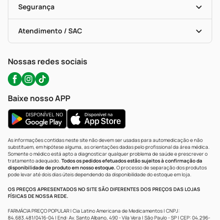
Formas De Pagamento
Serviços Farmacêuticos
Segurança
Troca E Devolução
Testes Rápidos
Bulas De A A Z
Autoteste Covid-19
Certificado De Segurança
Políticas De Marketplace
Portal Da Privacidade
Atendimento / SAC
Política De Privacidade
WhatsApp (47) 9202-1687
Atendimento@precopopular.com.br
Nossas redes sociais
Baixe nosso APP
As informações contidas neste site não devem ser usadas para automedicação e não
substituem, em hipótese alguma, as orientações dadas pelo profissional da área médica.
Somente o médico está apto a diagnosticar qualquer problema de saúde e prescrever o
tratamento adequado.
Todos os pedidos efetuados estão sujeitos à confirmação da
disponibilidade de produto em nosso estoque.
O processo de separação dos produtos
pode levar até dois dias úteis dependendo da disponibilidade do estoque em loja.
OS PREÇOS APRESENTADOS NO SITE SÃO DIFERENTES DOS PREÇOS DAS LOJAS
FÍSICAS DE NOSSA REDE.
FARMÁCIA PREÇO POPULAR | Cia Latino Americana de Medicamentos | CNPJ:
84.683.481/0416-04 | End: Av. Santo Albano, 490 - Vila Vera | São Paulo - SP | CEP: 04.296-