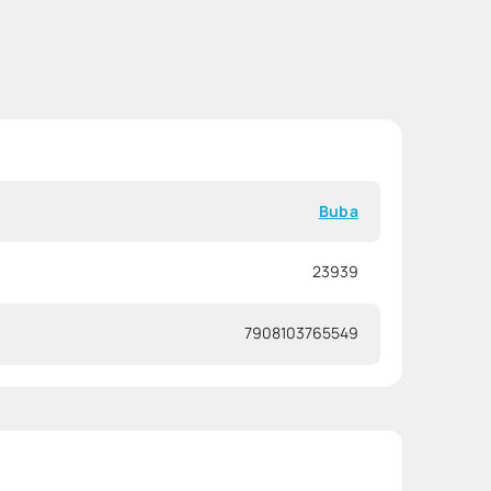
Buba
23939
7908103765549