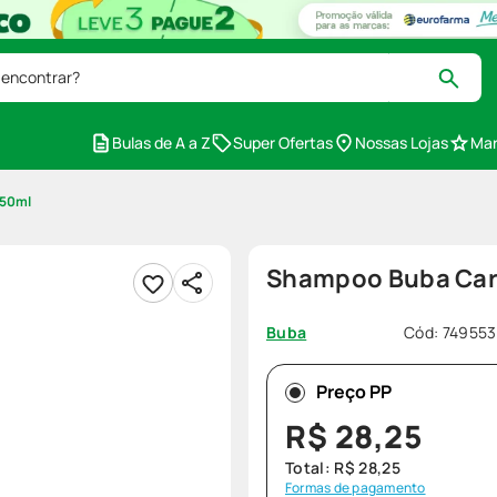
 encontrar?
Bulas de A a Z
Super Ofertas
Nossas Lojas
Mar
250ml
Shampoo Buba Car
Cód
:
749553
Buba
Preço PP
R$
28
,
25
Total:
R$
28
,
25
Formas de pagamento