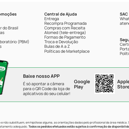
romoções
Central de Ajuda
SAC 
Entrega
What
Recompra Programada
aten
 do Brasil
Compras com Receita
tas
Alomed (tele-entrega)
Formas de Pagamento
Seg
boratório (PBM)
Troca e Devolução
Cert
s
Bulas de A a Z
Porta
Políticas de Marketplace
Polít
Baixe nosso APP
Google
Appl
É só apontar a câmera
Play
Stor
para o QR Code da loja de
aplicativos do seu celular!
e não substituem, em hipótese alguma, as orientações dadas pelo profissional da área médica.
tratamento adequado.
Todos os pedidos efetuados estão sujeitos à confirmação da disponibilid