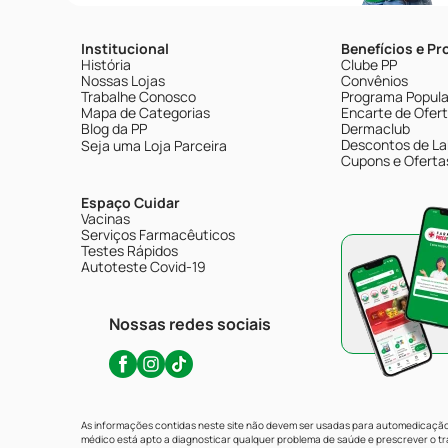
Institucional
Benefícios e P
História
Clube PP
Nossas Lojas
Convênios
Trabalhe Conosco
Programa Popular
Mapa de Categorias
Encarte de Ofer
Blog da PP
Dermaclub
Descontos de La
Seja uma Loja Parceira
Cupons e Oferta
Espaço Cuidar
Vacinas
Serviços Farmacêuticos
Testes Rápidos
Autoteste Covid-19
Nossas redes sociais
As informações contidas neste site não devem ser usadas para automedicação 
médico está apto a diagnosticar qualquer problema de saúde e prescrever o 