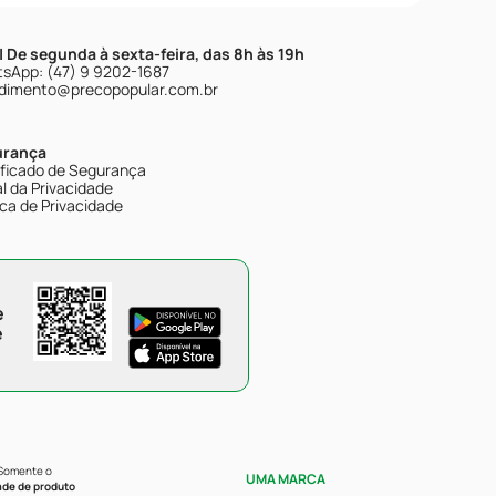
| De segunda à sexta-feira, das 8h às 19h
sApp: (47) 9 9202-1687
dimento@precopopular.com.br
urança
ificado de Segurança
l da Privacidade
ica de Privacidade
e
e
 Somente o
UMA MARCA
ade de produto