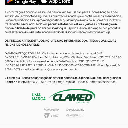
As informações contidas neste site não devem ser usadas para automedicação e não
substituem, em hipótese alguma, as orientações dadas pelo profissional da área médica.
Somente o médico está apto a diagnosticar qualquer problema de saúde e prescrever o
tratamento adequado.
Todos os pedidos efetuados estão sujeitos à confirmação da
disponibilidade de produto em nosso estoque.
O processo de separação dos produtos
pode levar até dois dias úteis dependendo da disponibilidade do estoque em loja.
OS PREÇOS APRESENTADOS NO SITE SÃO DIFERENTES DOS PREÇOS DAS LOJAS
FÍSICAS DE NOSSA REDE.
FARMÁCIA PREÇO POPULAR | Cia Latino Americana de Medicamentos | CNPJ:
84.683.481/0416-04 | End: Av. Santo Albano, 490 - Vila Vera | São Paulo - SP | CEP: 04.296-
000Farmacêutica Responsável: Amanda Zelia Deodato | CRF/SP: 107393 | IE:
140.593.699.117 | AFE: 7.45817-2 | CMVS - 355030801-477-008910-1-0 | WhatsApp: (47) 9
9202-1687 | e-mail:
atendimento@precopopular.com.br
.
A Farmácia Preço Popular segue as determinações da Agência Nacional de Vigilância
Sanitária
| Copyright © 2025 Farmácia Preço Popular - Todos os direitos reservados.
UMA
MARCA
Powered by
Developed by