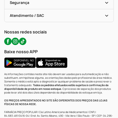
Formas De Pagamento
Serviços Farmacêuticos
Segurança
Troca E Devolução
Testes Rápidos
Bulas De A A Z
Autoteste Covid-19
Certificado De Segurança
Políticas De Marketplace
Portal Da Privacidade
Atendimento / SAC
Política De Privacidade
WhatsApp (47) 9202-1687
Atendimento@precopopular.com.br
Nossas redes sociais
Baixe nosso APP
As informações contidas neste site não devem ser usadas para automedicação e não
substituem, em hipótese alguma, as orientações dadas pelo profissional da área médica.
Somente o médico está apto a diagnosticar qualquer problema de saúde e prescrever o
tratamento adequado.
Todos os pedidos efetuados estão sujeitos à confirmação da
disponibilidade de produto em nosso estoque.
O processo de separação dos produtos
pode levar até dois dias úteis dependendo da disponibilidade do estoque em loja.
OS PREÇOS APRESENTADOS NO SITE SÃO DIFERENTES DOS PREÇOS DAS LOJAS
FÍSICAS DE NOSSA REDE.
FARMÁCIA PREÇO POPULAR | Cia Latino Americana de Medicamentos | CNPJ:
84.683.481/0416-04 | End: Av. Santo Albano, 490 - Vila Vera | São Paulo - SP | CEP: 04.296-