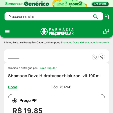
Procurar no site
Beleza e Proteção
Cabelo
Shampoo
Shampoo Dove Hidratacao+hialuron-vit 1
Vendido e entregue por:
Preço Popular
Shampoo Dove Hidratacao+hialuron-vit 190ml
Cód
:
751246
Dove
Preço PP
R$
19
,
85