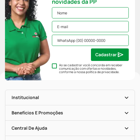
novidades da PP
Cadastrar
Ao se cadastrar você concorda em receber
comunicação com ofertas e novidades,
conforme a nossa
política de privacidade
.
Institucional
História
Nossas Lojas
Benefícios E Promoções
Trabalhe Conosco
Mapa De Categorias
Clube PP
Blog Da PP
Convênios
Central De Ajuda
Seja Uma Loja Parceira
Programa Popular Do Brasil
Encarte De Ofertas
Entrega