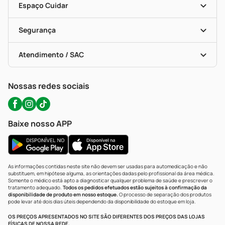
Dermaclub
Recompra Programada
Espaço Cuidar
Descontos De Laboratório (PBM)
Compras Com Receita
Cupons E Ofertas
Alomed (tele-Entrega)
Vacinas
Formas De Pagamento
Serviços Farmacêuticos
Segurança
Troca E Devolução
Testes Rápidos
Bulas De A A Z
Autoteste Covid-19
Certificado De Segurança
Políticas De Marketplace
Portal Da Privacidade
Atendimento / SAC
Política De Privacidade
WhatsApp (47) 9202-1687
Atendimento@precopopular.com.br
Nossas redes sociais
Baixe nosso APP
As informações contidas neste site não devem ser usadas para automedicação e não
substituem, em hipótese alguma, as orientações dadas pelo profissional da área médica.
Somente o médico está apto a diagnosticar qualquer problema de saúde e prescrever o
tratamento adequado.
Todos os pedidos efetuados estão sujeitos à confirmação da
disponibilidade de produto em nosso estoque.
O processo de separação dos produtos
pode levar até dois dias úteis dependendo da disponibilidade do estoque em loja.
OS PREÇOS APRESENTADOS NO SITE SÃO DIFERENTES DOS PREÇOS DAS LOJAS
FÍSICAS DE NOSSA REDE.