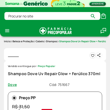
Procurar no site
Beleza e Proteção
Cabelo
Shampoo
Shampoo Dove Uv Repair Glow + Ferúlico 
Vendido e entregue por:
Preço Popular
Shampoo Dove Uv Repair Glow + Ferúlico 370ml
Cód
:
751667
Dove
Preço PP
R$
31
,
50