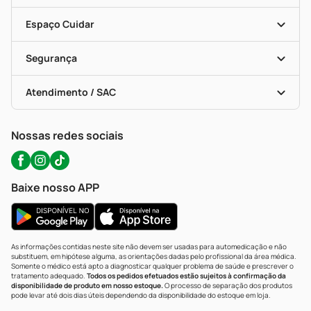
Seja Uma Loja Parceira
Programa Popular Do Brasil
Encarte De Ofertas
Entrega
Dermaclub
Recompra Programada
Espaço Cuidar
Descontos De Laboratório (PBM)
Compras Com Receita
Cupons E Ofertas
Alomed (tele-Entrega)
Vacinas
Formas De Pagamento
Serviços Farmacêuticos
Segurança
Troca E Devolução
Testes Rápidos
Bulas De A A Z
Autoteste Covid-19
Certificado De Segurança
Políticas De Marketplace
Portal Da Privacidade
Atendimento / SAC
Política De Privacidade
WhatsApp (47) 9202-1687
Atendimento@precopopular.com.br
Nossas redes sociais
Baixe nosso APP
As informações contidas neste site não devem ser usadas para automedicação e não
substituem, em hipótese alguma, as orientações dadas pelo profissional da área médica.
Somente o médico está apto a diagnosticar qualquer problema de saúde e prescrever o
tratamento adequado.
Todos os pedidos efetuados estão sujeitos à confirmação da
disponibilidade de produto em nosso estoque.
O processo de separação dos produtos
pode levar até dois dias úteis dependendo da disponibilidade do estoque em loja.