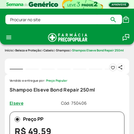
Procurar no site
Beleza e Proteção
Cabelo
Shampoo
Shampoo Elseve Bond Repair 250ml
Vendido e entregue por:
Preço Popular
Shampoo Elseve Bond Repair 250ml
Cód
:
750406
Elseve
Preço PP
R$
49
,
59