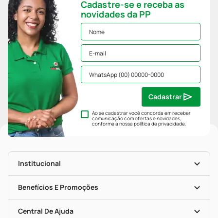
Cadastre-se e receba as
novidades da PP
Cadastrar
Ao se cadastrar você concorda em receber
comunicação com ofertas e novidades,
conforme a nossa
política de privacidade
.
Institucional
História
Nossas Lojas
Benefícios E Promoções
Trabalhe Conosco
Mapa De Categorias
Clube PP
Blog Da PP
Convênios
Central De Ajuda