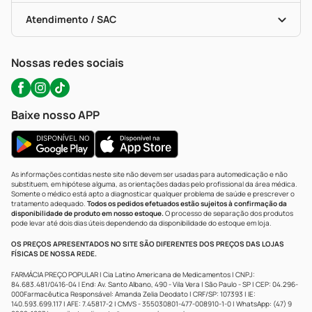
Bulas De A A Z
Autoteste Covid-19
Certificado De Segurança
Políticas De Marketplace
Portal Da Privacidade
Atendimento / SAC
Política De Privacidade
WhatsApp (47) 9202-1687
Atendimento@precopopular.com.br
Nossas redes sociais
Baixe nosso APP
As informações contidas neste site não devem ser usadas para automedicação e não
substituem, em hipótese alguma, as orientações dadas pelo profissional da área médica.
Somente o médico está apto a diagnosticar qualquer problema de saúde e prescrever o
tratamento adequado.
Todos os pedidos efetuados estão sujeitos à confirmação da
disponibilidade de produto em nosso estoque.
O processo de separação dos produtos
pode levar até dois dias úteis dependendo da disponibilidade do estoque em loja.
OS PREÇOS APRESENTADOS NO SITE SÃO DIFERENTES DOS PREÇOS DAS LOJAS
FÍSICAS DE NOSSA REDE.
FARMÁCIA PREÇO POPULAR | Cia Latino Americana de Medicamentos | CNPJ:
84.683.481/0416-04 | End: Av. Santo Albano, 490 - Vila Vera | São Paulo - SP | CEP: 04.296-
000Farmacêutica Responsável: Amanda Zelia Deodato | CRF/SP: 107393 | IE:
140.593.699.117 | AFE: 7.45817-2 | CMVS - 355030801-477-008910-1-0 | WhatsApp: (47) 9