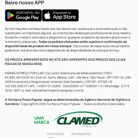
Baixe nosso APP
As informações contidas neste site não devem ser usadas para automedicação e não
substituem, em hipótese alguma, as orientações dadas pelo profissional da área médica.
Somente o médico está apto a diagnosticar qualquer problema de saúde e prescrever o
tratamento adequado.
Todos os pedidos efetuados estão sujeitos à confirmação da
disponibilidade de produto em nosso estoque.
O processo de separação dos produtos
pode levar até dois dias úteis dependendo da disponibilidade do estoque em loja.
OS PREÇOS APRESENTADOS NO SITE SÃO DIFERENTES DOS PREÇOS DAS LOJAS
FÍSICAS DE NOSSA REDE.
FARMÁCIA PREÇO POPULAR | Cia Latino Americana de Medicamentos | CNPJ:
84.683.481/0416-04 | End: Av. Santo Albano, 490 - Vila Vera | São Paulo - SP | CEP: 04.296-
000Farmacêutica Responsável: Amanda Zelia Deodato | CRF/SP: 107393 | IE:
140.593.699.117 | AFE: 7.45817-2 | CMVS - 355030801-477-008910-1-0 | WhatsApp: (47) 9
9202-1687 | e-mail:
atendimento@precopopular.com.br
.
A Farmácia Preço Popular segue as determinações da Agência Nacional de Vigilância
Sanitária
| Copyright © 2025 Farmácia Preço Popular - Todos os direitos reservados.
UMA
MARCA
Powered by
Developed by