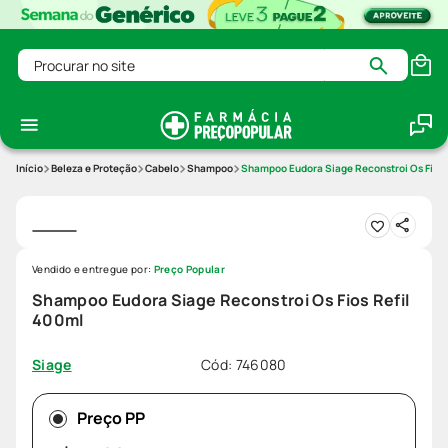
Procurar no site
Beleza e Proteção
Cabelo
Shampoo
Shampoo Eudora Siage Reconstroi Os Fios 
Vendido e entregue por:
Preço Popular
Shampoo Eudora Siage Reconstroi Os Fios Refil
400ml
Cód
:
746080
Siage
Preço PP