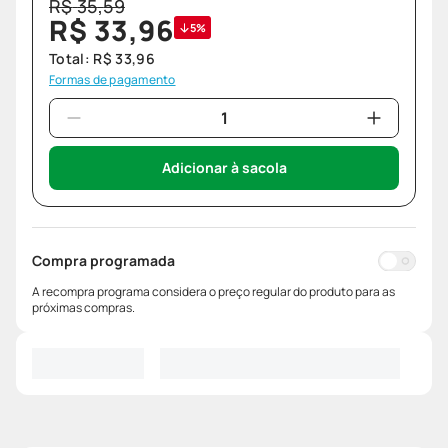
R$
35
,
59
R$
33
,
96
5%
Total:
R$
33
,
96
Formas de pagamento
Adicionar à sacola
Compra programada
A recompra programa considera o preço regular do produto para as
próximas compras.