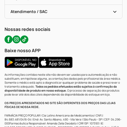
Troca E Devolução
Testes Rápidos
Bulas De A A Z
Autoteste Covid-19
Certificado De Segurança
Políticas De Marketplace
Portal Da Privacidade
Atendimento / SAC
Política De Privacidade
WhatsApp (47) 9202-1687
Atendimento@precopopular.com.br
Nossas redes sociais
Baixe nosso APP
As informações contidas neste site não devem ser usadas para automedicação e não
substituem, em hipótese alguma, as orientações dadas pelo profissional da área médica.
Somente o médico está apto a diagnosticar qualquer problema de saúde e prescrever o
tratamento adequado.
Todos os pedidos efetuados estão sujeitos à confirmação da
disponibilidade de produto em nosso estoque.
O processo de separação dos produtos
pode levar até dois dias úteis dependendo da disponibilidade do estoque em loja.
OS PREÇOS APRESENTADOS NO SITE SÃO DIFERENTES DOS PREÇOS DAS LOJAS
FÍSICAS DE NOSSA REDE.
FARMÁCIA PREÇO POPULAR | Cia Latino Americana de Medicamentos | CNPJ:
84.683.481/0416-04 | End: Av. Santo Albano, 490 - Vila Vera | São Paulo - SP | CEP: 04.296-
000Farmacêutica Responsável: Amanda Zelia Deodato | CRF/SP: 107393 | IE: