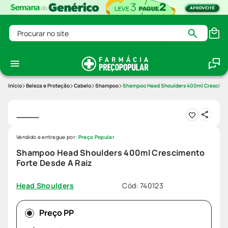
Procurar no site
Beleza e Proteção
Cabelo
Shampoo
Shampoo Head Shoulders 400ml Cresciment
Vendido e entregue por:
Preço Popular
Shampoo Head Shoulders 400ml Crescimento
Forte Desde A Raiz
Cód
:
740123
Head Shoulders
Preço PP