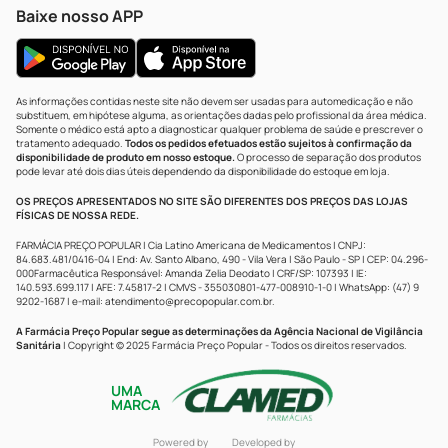
Baixe nosso APP
As informações contidas neste site não devem ser usadas para automedicação e não
substituem, em hipótese alguma, as orientações dadas pelo profissional da área médica.
Somente o médico está apto a diagnosticar qualquer problema de saúde e prescrever o
tratamento adequado.
Todos os pedidos efetuados estão sujeitos à confirmação da
disponibilidade de produto em nosso estoque.
O processo de separação dos produtos
pode levar até dois dias úteis dependendo da disponibilidade do estoque em loja.
OS PREÇOS APRESENTADOS NO SITE SÃO DIFERENTES DOS PREÇOS DAS LOJAS
FÍSICAS DE NOSSA REDE.
FARMÁCIA PREÇO POPULAR | Cia Latino Americana de Medicamentos | CNPJ:
84.683.481/0416-04 | End: Av. Santo Albano, 490 - Vila Vera | São Paulo - SP | CEP: 04.296-
000Farmacêutica Responsável: Amanda Zelia Deodato | CRF/SP: 107393 | IE:
140.593.699.117 | AFE: 7.45817-2 | CMVS - 355030801-477-008910-1-0 | WhatsApp: (47) 9
9202-1687 | e-mail:
atendimento@precopopular.com.br
.
A Farmácia Preço Popular segue as determinações da Agência Nacional de Vigilância
Sanitária
| Copyright © 2025 Farmácia Preço Popular - Todos os direitos reservados.
UMA
MARCA
Powered by
Developed by