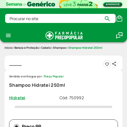
Procurar no site
Beleza e Proteção
Cabelo
Shampoo
Shampoo Hidratei 250ml
Vendido e entregue por:
Preço Popular
Shampoo Hidratei 250ml
Cód
:
750992
Hidratei
Preço PP