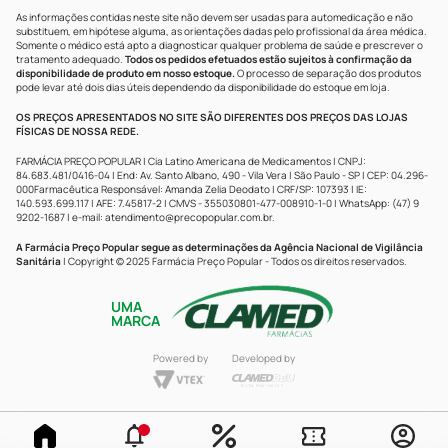
As informações contidas neste site não devem ser usadas para automedicação e não
substituem, em hipótese alguma, as orientações dadas pelo profissional da área médica.
Somente o médico está apto a diagnosticar qualquer problema de saúde e prescrever o
tratamento adequado.
Todos os pedidos efetuados estão sujeitos à confirmação da
disponibilidade de produto em nosso estoque.
O processo de separação dos produtos
pode levar até dois dias úteis dependendo da disponibilidade do estoque em loja.
OS PREÇOS APRESENTADOS NO SITE SÃO DIFERENTES DOS PREÇOS DAS LOJAS
FÍSICAS DE NOSSA REDE.
FARMÁCIA PREÇO POPULAR | Cia Latino Americana de Medicamentos | CNPJ:
84.683.481/0416-04 | End: Av. Santo Albano, 490 - Vila Vera | São Paulo - SP | CEP: 04.296-
000Farmacêutica Responsável: Amanda Zelia Deodato | CRF/SP: 107393 | IE:
140.593.699.117 | AFE: 7.45817-2 | CMVS - 355030801-477-008910-1-0 | WhatsApp: (47) 9
9202-1687 | e-mail:
atendimento@precopopular.com.br
.
A Farmácia Preço Popular segue as determinações da Agência Nacional de Vigilância
Sanitária
| Copyright © 2025 Farmácia Preço Popular - Todos os direitos reservados.
UMA
MARCA
Powered by
Developed by