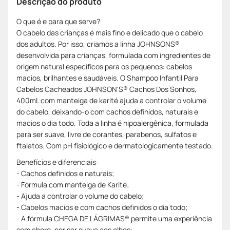
Descrição do produto
O que é e para que serve?
O cabelo das crianças é mais fino e delicado que o cabelo
dos adultos. Por isso, criamos a linha JOHNSONS®
desenvolvida para crianças, formulada com ingredientes de
origem natural específicos para os pequenos: cabelos
macios, brilhantes e saudáveis. O Shampoo Infantil Para
Cabelos Cacheados JOHNSON'S® Cachos Dos Sonhos,
400mL com manteiga de karité ajuda a controlar o volume
do cabelo, deixando-o com cachos definidos, naturais e
macios o dia todo. Toda a linha é hipoalergênica, formulada
para ser suave, livre de corantes, parabenos, sulfatos e
ftalatos. Com pH fisiológico e dermatologicamente testado.
Benefícios e diferenciais:
- Cachos definidos e naturais;
- Fórmula com manteiga de Karité;
- Ajuda a controlar o volume do cabelo;
- Cabelos macios e com cachos definidos o dia todo;
- A fórmula CHEGA DE LÁGRIMAS® permite uma experiência
sem choro, por ser suave aos olhos;