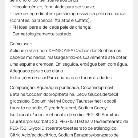
- Hipoalergênico, formulado para ser suave;
- Livre de ingredientes que são agressivos à pele da criança
(corantes, parabenos, ftalatos e sulfato);
- PH ideal para a delicada pele da criança;
- Dermatologicamente testado.
Como usar:
Aplique o shampoo JOHNSONS® Cachos dos Sonhos nos
cabelos molhados, massageando-os suavemente até obter
uma espuma cremosa. Em seguida, enxágue bem com água.
Adequado para o uso diário.
Indicações de uso: Para crianças de todas as idades
Composição: Aqua/água purificada, Cocamidopropyl
Betaine/cocoamidopropilbetaína, Decyl Glucoside/decil
glicosídeo, Sodium Methyl Cocoyl Taurate/metil cocoil
taurato de sódio, Glycerin/glicerol, Sodium Cocoyl
Isethionate/cocoil isetionato de sódio, PEG-80 Sorbitan
Laurate/polissorbato 20, PEG-150 Distearate/diestearato de
PEG-150, Glycol Distearate/diestearato de etilenoglicol,
Citric Acid/ácido cítrico, Sodium Benzoate/benzoato de