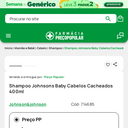
Procurar no site
Mamãe e Bebê
Cabelo
Shampoo
Shampoo Johnsons Baby Cabelos Cacheados 
Vendido e entregue por:
Preço Popular
Shampoo Johnsons Baby Cabelos Cacheados
400ml
Cód
:
714685
Johnson&johnson
Preço PP