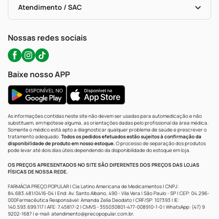
Políticas De Marketplace
Portal Da Privacidade
Atendimento / SAC
Política De Privacidade
WhatsApp (47) 9202-1687
Atendimento@precopopular.com.br
Nossas redes sociais
Baixe nosso APP
As informações contidas neste site não devem ser usadas para automedicação e não
substituem, em hipótese alguma, as orientações dadas pelo profissional da área médica.
Somente o médico está apto a diagnosticar qualquer problema de saúde e prescrever o
tratamento adequado.
Todos os pedidos efetuados estão sujeitos à confirmação da
disponibilidade de produto em nosso estoque.
O processo de separação dos produtos
pode levar até dois dias úteis dependendo da disponibilidade do estoque em loja.
OS PREÇOS APRESENTADOS NO SITE SÃO DIFERENTES DOS PREÇOS DAS LOJAS
FÍSICAS DE NOSSA REDE.
FARMÁCIA PREÇO POPULAR | Cia Latino Americana de Medicamentos | CNPJ:
84.683.481/0416-04 | End: Av. Santo Albano, 490 - Vila Vera | São Paulo - SP | CEP: 04.296-
000Farmacêutica Responsável: Amanda Zelia Deodato | CRF/SP: 107393 | IE:
140.593.699.117 | AFE: 7.45817-2 | CMVS - 355030801-477-008910-1-0 | WhatsApp: (47) 9
9202-1687 | e-mail:
atendimento@precopopular.com.br
.