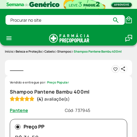
Procurar no site
Beleza e Proteção
Cabelo
Shampoo
Shampoo Pantene Bambu 400ml
Vendido e entregue por:
Preço Popular
Shampoo Pantene Bambu 400ml
(
4
)
Cód
:
737945
Pantene
Preço PP