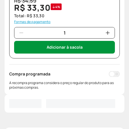
R$
34
,
59
R$
33
,
30
4%
Total:
R$
33
,
30
Formas de pagamento
Adicionar à sacola
Compra programada
A recompra programa considera o preço regular do produto para as
próximas compras.