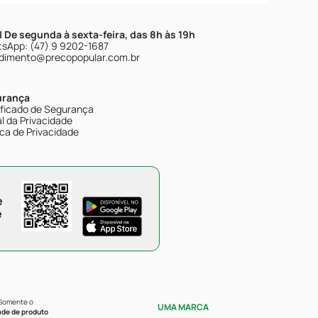
| De segunda à sexta-feira, das 8h às 19h
sApp: (47) 9 9202-1687
dimento@precopopular.com.br
urança
ificado de Segurança
l da Privacidade
ica de Privacidade
e
e
 Somente o
UMA MARCA
ade de produto