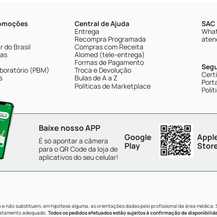
romoções
Central de Ajuda
SAC 
Entrega
What
Recompra Programada
aten
 do Brasil
Compras com Receita
tas
Alomed (tele-entrega)
Formas de Pagamento
Seg
boratório (PBM)
Troca e Devolução
Cert
s
Bulas de A a Z
Porta
Políticas de Marketplace
Polít
Baixe nosso APP
Google
Appl
É só apontar a câmera
Play
Stor
para o QR Code da loja de
aplicativos do seu celular!
e não substituem, em hipótese alguma, as orientações dadas pelo profissional da área médica.
tratamento adequado.
Todos os pedidos efetuados estão sujeitos à confirmação da disponibilid