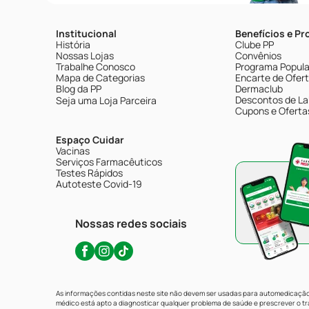
Institucional
Benefícios e P
História
Clube PP
Nossas Lojas
Convênios
Trabalhe Conosco
Programa Popular
Mapa de Categorias
Encarte de Ofer
Blog da PP
Dermaclub
Descontos de La
Seja uma Loja Parceira
Cupons e Oferta
Espaço Cuidar
Vacinas
Serviços Farmacêuticos
Testes Rápidos
Autoteste Covid-19
Nossas redes sociais
As informações contidas neste site não devem ser usadas para automedicação 
médico está apto a diagnosticar qualquer problema de saúde e prescrever o 