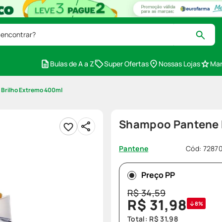
 encontrar?
Bulas de A a Z
Super Ofertas
Nossas Lojas
Mar
Brilho Extremo 400ml
Shampoo Pantene 
Cód
:
7287
Pantene
Preço PP
R$
34
,
59
R$
31
,
98
8%
Total:
R$
31
,
98