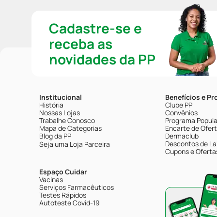
Cadastre-se e
receba as
novidades da PP
Institucional
Benefícios e P
História
Clube PP
Nossas Lojas
Convênios
Trabalhe Conosco
Programa Popular
Mapa de Categorias
Encarte de Ofer
Blog da PP
Dermaclub
Descontos de La
Seja uma Loja Parceira
Cupons e Oferta
Espaço Cuidar
Vacinas
Serviços Farmacêuticos
Testes Rápidos
Autoteste Covid-19