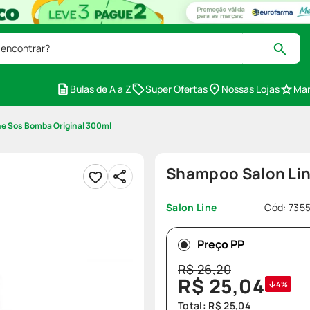
 encontrar?
Bulas de A a Z
Super Ofertas
Nossas Lojas
Mar
e Sos Bomba Original 300ml
Shampoo Salon Lin
Cód
:
735
Salon Line
Preço PP
R$
26
,
20
R$
25
,
04
4%
Total:
R$
25
,
04