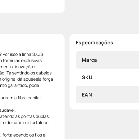
Especificações
 Por isso a linha S.O.S
Marca
m fórmulas exclusivas
imento, inovação e
lão! Tá sentindo os cabelos
SKU
original dá aqueeela força
nto garantido, pode
EAN
auram a fibra capilar
saudável.
batendo as pontas duplas.
nto do cabelo e fortalece
 fortalecendo os fios e