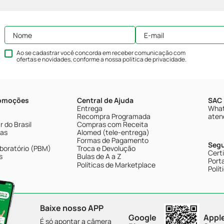
Ao se cadastrar você concorda em receber comunicação com
ofertas e novidades, conforme a nossa
política de privacidade
.
romoções
Central de Ajuda
SAC 
Entrega
What
Recompra Programada
aten
 do Brasil
Compras com Receita
tas
Alomed (tele-entrega)
Formas de Pagamento
Seg
boratório (PBM)
Troca e Devolução
Cert
s
Bulas de A a Z
Porta
Políticas de Marketplace
Polít
Baixe nosso APP
Google
Appl
É só apontar a câmera