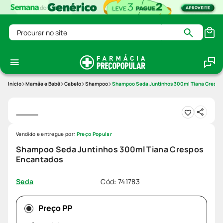
Procurar no site
Mamãe e Bebê
Cabelo
Shampoo
Shampoo Seda Juntinhos 300ml Tiana Crespo
Vendido e entregue por:
Preço Popular
Shampoo Seda Juntinhos 300ml Tiana Crespos
Encantados
Cód
:
741783
Seda
Preço PP