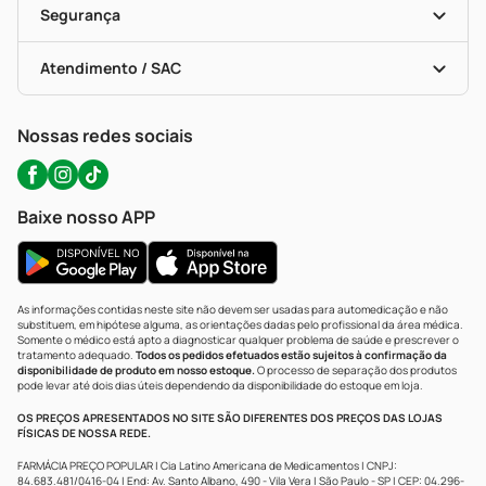
Formas De Pagamento
Serviços Farmacêuticos
Segurança
Troca E Devolução
Testes Rápidos
Bulas De A A Z
Autoteste Covid-19
Certificado De Segurança
Políticas De Marketplace
Portal Da Privacidade
Atendimento / SAC
Política De Privacidade
WhatsApp (47) 9202-1687
Atendimento@precopopular.com.br
Nossas redes sociais
Baixe nosso APP
As informações contidas neste site não devem ser usadas para automedicação e não
substituem, em hipótese alguma, as orientações dadas pelo profissional da área médica.
Somente o médico está apto a diagnosticar qualquer problema de saúde e prescrever o
tratamento adequado.
Todos os pedidos efetuados estão sujeitos à confirmação da
disponibilidade de produto em nosso estoque.
O processo de separação dos produtos
pode levar até dois dias úteis dependendo da disponibilidade do estoque em loja.
OS PREÇOS APRESENTADOS NO SITE SÃO DIFERENTES DOS PREÇOS DAS LOJAS
FÍSICAS DE NOSSA REDE.
FARMÁCIA PREÇO POPULAR | Cia Latino Americana de Medicamentos | CNPJ:
84.683.481/0416-04 | End: Av. Santo Albano, 490 - Vila Vera | São Paulo - SP | CEP: 04.296-