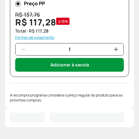
Preço PP
R$
137
,
76
R$
117
,
28
15%
Total:
R$
117
,
28
Formas de pagamento
Adicionar à sacola
A recompra programa considera o preço regular do produto para as
próximas compras.