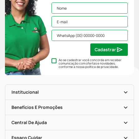
Cadastrar
Ao se cadastrar você concorda em receber
comunicação com ofertas e novidades,
conforme a nossa
política de privacidade
.
Institucional
História
Nossas Lojas
Benefícios E Promoções
Trabalhe Conosco
Mapa De Categorias
Clube PP
Blog Da PP
Convênios
Central De Ajuda
Seja Uma Loja Parceira
Programa Popular Do Brasil
Encarte De Ofertas
Entrega
Dermaclub
Recompra Programada
Espaço Cuidar