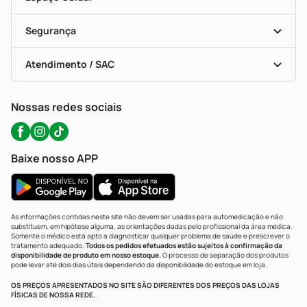
Descontos De Laboratório (PBM)
Compras Com Receita
Cupons E Ofertas
Alomed (tele-Entrega)
Vacinas
Formas De Pagamento
Serviços Farmacêuticos
Segurança
Troca E Devolução
Testes Rápidos
Bulas De A A Z
Autoteste Covid-19
Certificado De Segurança
Políticas De Marketplace
Portal Da Privacidade
Atendimento / SAC
Política De Privacidade
WhatsApp (47) 9202-1687
Atendimento@precopopular.com.br
Nossas redes sociais
Baixe nosso APP
As informações contidas neste site não devem ser usadas para automedicação e não
substituem, em hipótese alguma, as orientações dadas pelo profissional da área médica.
Somente o médico está apto a diagnosticar qualquer problema de saúde e prescrever o
tratamento adequado.
Todos os pedidos efetuados estão sujeitos à confirmação da
disponibilidade de produto em nosso estoque.
O processo de separação dos produtos
pode levar até dois dias úteis dependendo da disponibilidade do estoque em loja.
OS PREÇOS APRESENTADOS NO SITE SÃO DIFERENTES DOS PREÇOS DAS LOJAS
FÍSICAS DE NOSSA REDE.