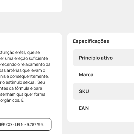
Especificações
função erétil, que se
Princípio ativo
er uma ereção suficiente
vorecendo o relaxamento da
das artérias que levam o
Marca
pênis e consequentemente,
rio estímulo sexual. Seu
ntes da fórmula e para
SKU
ntenham qualquer forma
 orgânicos. É
EAN
CO - LEI N.º 9.787/99.