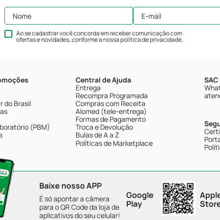
Ao se cadastrar você concorda em receber comunicação com
ofertas e novidades, conforme a nossa
política de privacidade
.
romoções
Central de Ajuda
SAC 
Entrega
What
Recompra Programada
aten
 do Brasil
Compras com Receita
tas
Alomed (tele-entrega)
Formas de Pagamento
Seg
boratório (PBM)
Troca e Devolução
Cert
s
Bulas de A a Z
Porta
Políticas de Marketplace
Polít
Baixe nosso APP
Google
Appl
É só apontar a câmera
Play
Stor
para o QR Code da loja de
aplicativos do seu celular!