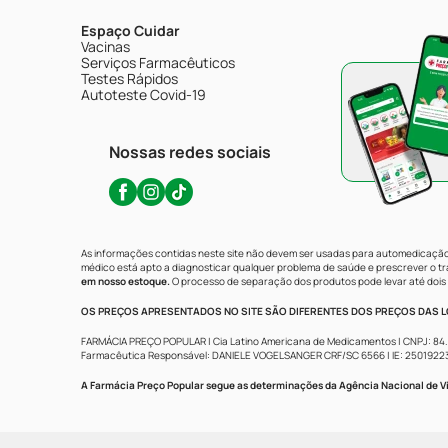
Espaço Cuidar
Vacinas
Serviços Farmacêuticos
Testes Rápidos
Autoteste Covid-19
Nossas redes sociais
As informações contidas neste site não devem ser usadas para automedicação 
médico está apto a diagnosticar qualquer problema de saúde e prescrever o 
em nosso estoque.
O processo de separação dos produtos pode levar até dois 
OS PREÇOS APRESENTADOS NO SITE SÃO DIFERENTES DOS PREÇOS DAS LO
FARMÁCIA PREÇO POPULAR | Cia Latino Americana de Medicamentos | CNPJ: 84.683.
Farmacêutica Responsável: DANIELE VOGELSANGER CRF/SC 6566 | IE: 250192233 | 
A Farmácia Preço Popular segue as determinações da Agência Nacional de Vi