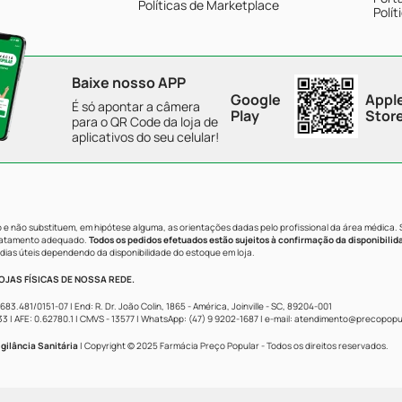
Políticas de Marketplace
Polít
Baixe nosso APP
Google
Appl
É só apontar a câmera
Play
Stor
para o QR Code da loja de
aplicativos do seu celular!
e não substituem, em hipótese alguma, as orientações dadas pelo profissional da área médica.
tratamento adequado.
Todos os pedidos efetuados estão sujeitos à confirmação da disponibilid
dias úteis dependendo da disponibilidade do estoque em loja.
JAS FÍSICAS DE NOSSA REDE.
481/0151-07 | End: R. Dr. João Colin, 1865 - América, Joinville - SC, 89204-001
AFE: 0.62780.1 | CMVS - 13577 | WhatsApp: (47) 9 9202-1687 | e-mail:
atendimento@precopopul
gilância Sanitária
| Copyright © 2025 Farmácia Preço Popular - Todos os direitos reservados.