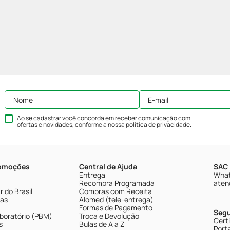
Ao se cadastrar você concorda em receber comunicação com
ofertas e novidades, conforme a nossa
política de privacidade
.
romoções
Central de Ajuda
SAC 
Entrega
What
Recompra Programada
aten
 do Brasil
Compras com Receita
tas
Alomed (tele-entrega)
Formas de Pagamento
Seg
boratório (PBM)
Troca e Devolução
Cert
s
Bulas de A a Z
Porta