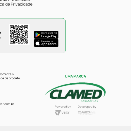
ica de Privacidade
e
e
 Somente o
UMA MARCA
ade de produto
ar.com.br
Powered by
Developed by