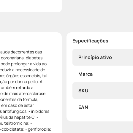
Especificações
 saúde decorrentes das
Princípio ativo
 coronariana, diabetes,
pode prolongar a vida ao
 reduzir a necessidade de
Marca
nos órgãos essenciais, tal
ção por dor no peito. A
e também retarda a
SKU
o de mais aterosclerose.
ponentes da fórmula,
e em caso de estar
EAN
ntifúngicos; - inibidores
írus da hepatite C; -
u telitromicina; -
obicistate; - genfibrozila;