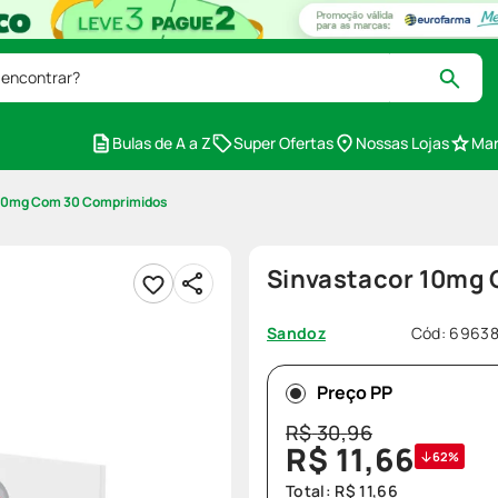
 encontrar?
Bulas de A a Z
Super Ofertas
Nossas Lojas
Mar
 10mg Com 30 Comprimidos
Sinvastacor 10mg
Cód
:
6963
Sandoz
Preço PP
R$
30
,
96
R$
11
,
66
62%
Total:
R$
11
,
66