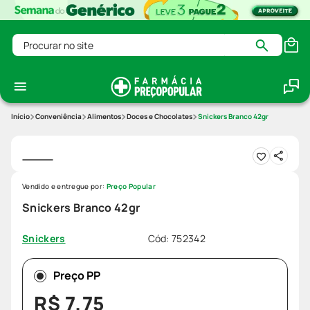
Procurar no site
Conveniência
Alimentos
Doces e Chocolates
Snickers Branco 42gr
Vendido e entregue por:
Preço Popular
Snickers Branco 42gr
Cód
:
752342
Snickers
Preço PP
R$
7
,
75