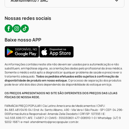
Atendimento / SAC
Política De Privacidade
WhatsApp (47) 9202-1687
Atendimento@precopopular.com.br
Nossas redes sociais
Baixe nosso APP
As informações contidas neste site não devem ser usadas para automedicação e não
substituem, em hipótese alguma, as orientações dadas pelo profissional da área médica.
Somente o médico está apto a diagnosticar qualquer problema de saúde e prescrever o
tratamento adequado.
Todos os pedidos efetuados estão sujeitos à confirmação da
disponibilidade de produto em nosso estoque.
O processo de separação dos produtos
pode levar até dois dias úteis dependendo da disponibilidade do estoque em loja.
OS PREÇOS APRESENTADOS NO SITE SÃO DIFERENTES DOS PREÇOS DAS LOJAS
FÍSICAS DE NOSSA REDE.
FARMÁCIA PREÇO POPULAR | Cia Latino Americana de Medicamentos | CNPJ:
84.683.481/0416-04 | End: Av. Santo Albano, 490 - Vila Vera | São Paulo - SP | CEP: 04.296-
000Farmacêutica Responsável: Amanda Zelia Deodato | CRF/SP: 107393 | IE:
140.593.699.117 | AFE: 7.45817-2 | CMVS - 355030801-477-008910-1-0 | WhatsApp: (47) 9
9202-1687 | e-mail:
atendimento@precopopular.com.br
.