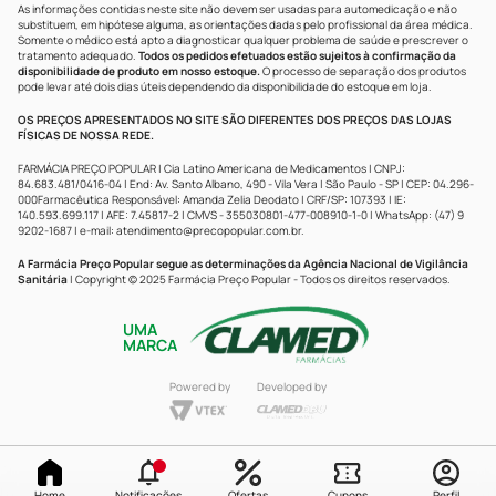
As informações contidas neste site não devem ser usadas para automedicação e não
substituem, em hipótese alguma, as orientações dadas pelo profissional da área médica.
Somente o médico está apto a diagnosticar qualquer problema de saúde e prescrever o
tratamento adequado.
Todos os pedidos efetuados estão sujeitos à confirmação da
disponibilidade de produto em nosso estoque.
O processo de separação dos produtos
pode levar até dois dias úteis dependendo da disponibilidade do estoque em loja.
OS PREÇOS APRESENTADOS NO SITE SÃO DIFERENTES DOS PREÇOS DAS LOJAS
FÍSICAS DE NOSSA REDE.
FARMÁCIA PREÇO POPULAR | Cia Latino Americana de Medicamentos | CNPJ:
84.683.481/0416-04 | End: Av. Santo Albano, 490 - Vila Vera | São Paulo - SP | CEP: 04.296-
000Farmacêutica Responsável: Amanda Zelia Deodato | CRF/SP: 107393 | IE:
140.593.699.117 | AFE: 7.45817-2 | CMVS - 355030801-477-008910-1-0 | WhatsApp: (47) 9
9202-1687 | e-mail:
atendimento@precopopular.com.br
.
A Farmácia Preço Popular segue as determinações da Agência Nacional de Vigilância
Sanitária
| Copyright © 2025 Farmácia Preço Popular - Todos os direitos reservados.
UMA
MARCA
Powered by
Developed by
Home
Notificações
Ofertas
Cupons
Perfil