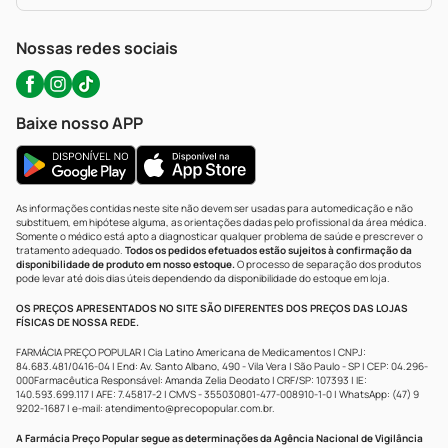
Política De Privacidade
WhatsApp (47) 9202-1687
Atendimento@precopopular.com.br
Nossas redes sociais
Baixe nosso APP
As informações contidas neste site não devem ser usadas para automedicação e não
substituem, em hipótese alguma, as orientações dadas pelo profissional da área médica.
Somente o médico está apto a diagnosticar qualquer problema de saúde e prescrever o
tratamento adequado.
Todos os pedidos efetuados estão sujeitos à confirmação da
disponibilidade de produto em nosso estoque.
O processo de separação dos produtos
pode levar até dois dias úteis dependendo da disponibilidade do estoque em loja.
OS PREÇOS APRESENTADOS NO SITE SÃO DIFERENTES DOS PREÇOS DAS LOJAS
FÍSICAS DE NOSSA REDE.
FARMÁCIA PREÇO POPULAR | Cia Latino Americana de Medicamentos | CNPJ:
84.683.481/0416-04 | End: Av. Santo Albano, 490 - Vila Vera | São Paulo - SP | CEP: 04.296-
000Farmacêutica Responsável: Amanda Zelia Deodato | CRF/SP: 107393 | IE:
140.593.699.117 | AFE: 7.45817-2 | CMVS - 355030801-477-008910-1-0 | WhatsApp: (47) 9
9202-1687 | e-mail:
atendimento@precopopular.com.br
.
A Farmácia Preço Popular segue as determinações da Agência Nacional de Vigilância