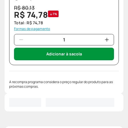
R$
80
,
13
R$
74
,
78
7%
Total:
R$
74
,
78
Formas de pagamento
Adicionar à sacola
A recompra programa considera o preço regular do produto para as
próximas compras.