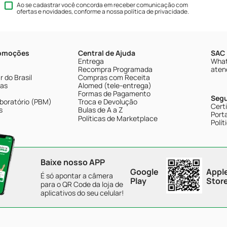
Ao se cadastrar você concorda em receber comunicação com
ofertas e novidades, conforme a nossa
política de privacidade
.
romoções
Central de Ajuda
SAC 
Entrega
What
Recompra Programada
aten
 do Brasil
Compras com Receita
tas
Alomed (tele-entrega)
Formas de Pagamento
Seg
boratório (PBM)
Troca e Devolução
Cert
s
Bulas de A a Z
Porta
Políticas de Marketplace
Polít
Baixe nosso APP
Google
Appl
É só apontar a câmera
Play
Stor
para o QR Code da loja de
aplicativos do seu celular!