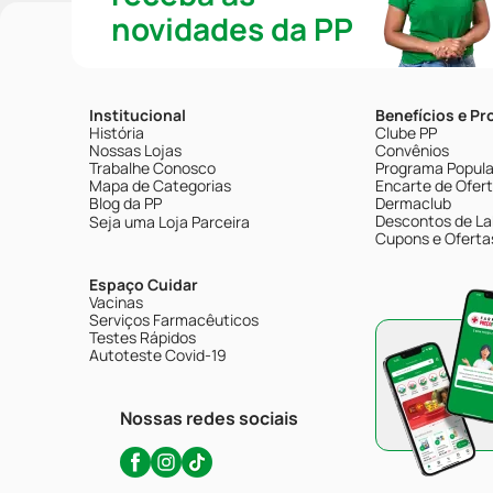
novidades da PP
Institucional
Benefícios e P
História
Clube PP
Nossas Lojas
Convênios
Trabalhe Conosco
Programa Popular
Mapa de Categorias
Encarte de Ofer
Blog da PP
Dermaclub
Descontos de La
Seja uma Loja Parceira
Cupons e Oferta
Espaço Cuidar
Vacinas
Serviços Farmacêuticos
Testes Rápidos
Autoteste Covid-19
Nossas redes sociais