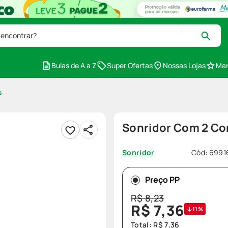
 encontrar?
Bulas de A a Z
Super Ofertas
Nossas Lojas
Mar
s
Sonridor Com 2 C
Cód
:
6991
Sonridor
Preço PP
R$
8
,
23
R$
7
,
36
11%
Total:
R$
7
,
36