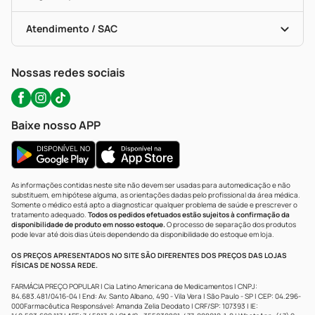
Troca E Devolução
Testes Rápidos
Bulas De A A Z
Autoteste Covid-19
Certificado De Segurança
Políticas De Marketplace
Portal Da Privacidade
Atendimento / SAC
Política De Privacidade
WhatsApp (47) 9202-1687
Atendimento@precopopular.com.br
Nossas redes sociais
Baixe nosso APP
As informações contidas neste site não devem ser usadas para automedicação e não
substituem, em hipótese alguma, as orientações dadas pelo profissional da área médica.
Somente o médico está apto a diagnosticar qualquer problema de saúde e prescrever o
tratamento adequado.
Todos os pedidos efetuados estão sujeitos à confirmação da
disponibilidade de produto em nosso estoque.
O processo de separação dos produtos
pode levar até dois dias úteis dependendo da disponibilidade do estoque em loja.
OS PREÇOS APRESENTADOS NO SITE SÃO DIFERENTES DOS PREÇOS DAS LOJAS
FÍSICAS DE NOSSA REDE.
FARMÁCIA PREÇO POPULAR | Cia Latino Americana de Medicamentos | CNPJ:
84.683.481/0416-04 | End: Av. Santo Albano, 490 - Vila Vera | São Paulo - SP | CEP: 04.296-
000Farmacêutica Responsável: Amanda Zelia Deodato | CRF/SP: 107393 | IE: