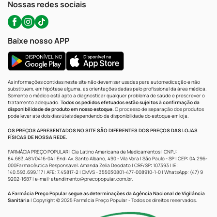
Nossas redes sociais
Baixe nosso APP
As informações contidas neste site não devem ser usadas para automedicação e não
substituem, em hipótese alguma, as orientações dadas pelo profissional da área médica.
Somente o médico está apto a diagnosticar qualquer problema de saúde e prescrever o
tratamento adequado.
Todos os pedidos efetuados estão sujeitos à confirmação da
disponibilidade de produto em nosso estoque.
O processo de separação dos produtos
pode levar até dois dias úteis dependendo da disponibilidade do estoque em loja.
OS PREÇOS APRESENTADOS NO SITE SÃO DIFERENTES DOS PREÇOS DAS LOJAS
FÍSICAS DE NOSSA REDE.
FARMÁCIA PREÇO POPULAR | Cia Latino Americana de Medicamentos | CNPJ:
84.683.481/0416-04 | End: Av. Santo Albano, 490 - Vila Vera | São Paulo - SP | CEP: 04.296-
000Farmacêutica Responsável: Amanda Zelia Deodato | CRF/SP: 107393 | IE:
140.593.699.117 | AFE: 7.45817-2 | CMVS - 355030801-477-008910-1-0 | WhatsApp: (47) 9
9202-1687 | e-mail:
atendimento@precopopular.com.br
.
A Farmácia Preço Popular segue as determinações da Agência Nacional de Vigilância
Sanitária
| Copyright © 2025 Farmácia Preço Popular - Todos os direitos reservados.