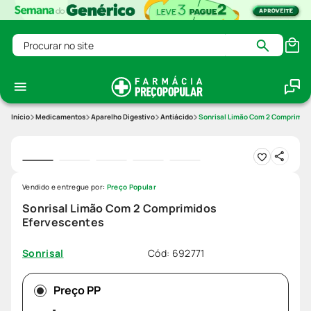
Procurar no site
Medicamentos
Aparelho Digestivo
Antiácido
Sonrisal Limão Com 2 Comprimid
Vendido e entregue por:
Preço Popular
Sonrisal Limão Com 2 Comprimidos
Efervescentes
Cód
:
692771
Sonrisal
Preço PP