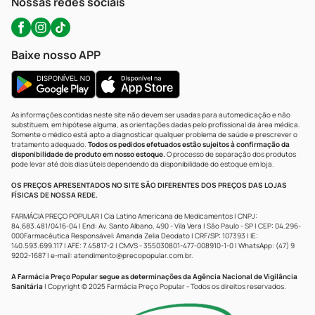
Nossas redes sociais
Baixe nosso APP
As informações contidas neste site não devem ser usadas para automedicação e não
substituem, em hipótese alguma, as orientações dadas pelo profissional da área médica.
Somente o médico está apto a diagnosticar qualquer problema de saúde e prescrever o
tratamento adequado.
Todos os pedidos efetuados estão sujeitos à confirmação da
disponibilidade de produto em nosso estoque.
O processo de separação dos produtos
pode levar até dois dias úteis dependendo da disponibilidade do estoque em loja.
OS PREÇOS APRESENTADOS NO SITE SÃO DIFERENTES DOS PREÇOS DAS LOJAS
FÍSICAS DE NOSSA REDE.
FARMÁCIA PREÇO POPULAR | Cia Latino Americana de Medicamentos | CNPJ:
84.683.481/0416-04 | End: Av. Santo Albano, 490 - Vila Vera | São Paulo - SP | CEP: 04.296-
000Farmacêutica Responsável: Amanda Zelia Deodato | CRF/SP: 107393 | IE:
140.593.699.117 | AFE: 7.45817-2 | CMVS - 355030801-477-008910-1-0 | WhatsApp: (47) 9
9202-1687 | e-mail:
atendimento@precopopular.com.br
.
A Farmácia Preço Popular segue as determinações da Agência Nacional de Vigilância
Sanitária
| Copyright © 2025 Farmácia Preço Popular - Todos os direitos reservados.