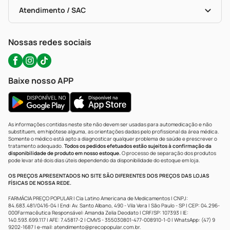
Bulas De A A Z
Autoteste Covid-19
Certificado De Segurança
Políticas De Marketplace
Portal Da Privacidade
Atendimento / SAC
Política De Privacidade
WhatsApp (47) 9202-1687
Atendimento@precopopular.com.br
Nossas redes sociais
Baixe nosso APP
As informações contidas neste site não devem ser usadas para automedicação e não
substituem, em hipótese alguma, as orientações dadas pelo profissional da área médica.
Somente o médico está apto a diagnosticar qualquer problema de saúde e prescrever o
tratamento adequado.
Todos os pedidos efetuados estão sujeitos à confirmação da
disponibilidade de produto em nosso estoque.
O processo de separação dos produtos
pode levar até dois dias úteis dependendo da disponibilidade do estoque em loja.
OS PREÇOS APRESENTADOS NO SITE SÃO DIFERENTES DOS PREÇOS DAS LOJAS
FÍSICAS DE NOSSA REDE.
FARMÁCIA PREÇO POPULAR | Cia Latino Americana de Medicamentos | CNPJ:
84.683.481/0416-04 | End: Av. Santo Albano, 490 - Vila Vera | São Paulo - SP | CEP: 04.296-
000Farmacêutica Responsável: Amanda Zelia Deodato | CRF/SP: 107393 | IE:
140.593.699.117 | AFE: 7.45817-2 | CMVS - 355030801-477-008910-1-0 | WhatsApp: (47) 9
9202-1687 | e-mail:
atendimento@precopopular.com.br
.