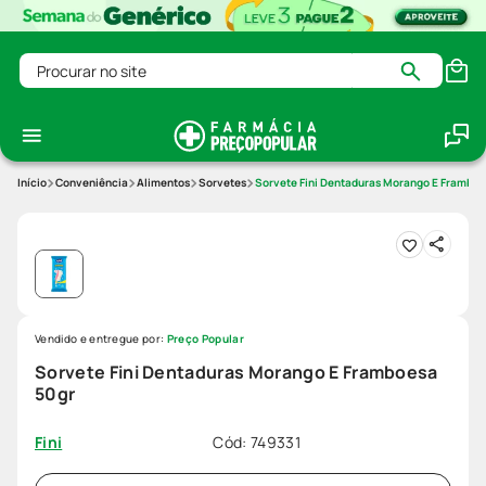
Procurar no site
Conveniência
Alimentos
Sorvetes
Sorvete Fini Dentaduras Morango E Framboe
Vendido e entregue por:
Preço Popular
Sorvete Fini Dentaduras Morango E Framboesa
50gr
Cód
:
749331
Fini