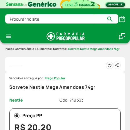
Procurar no site
Conveniência
Alimentos
Sorvetes
Sorvete Nestle Mega Amendoas 74gr
Vendido e entregue por:
Preço Popular
Sorvete Nestle Mega Amendoas 74gr
Cód
:
749333
Nestle
Preço PP
R$
20
,
20