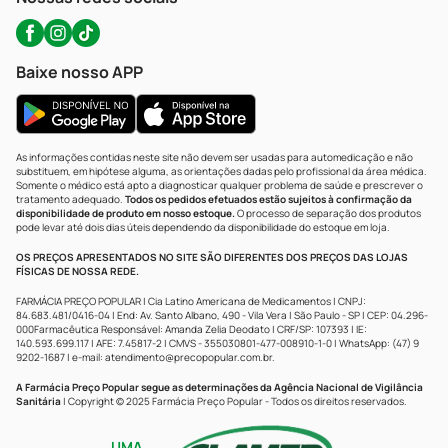
Baixe nosso APP
As informações contidas neste site não devem ser usadas para automedicação e não
substituem, em hipótese alguma, as orientações dadas pelo profissional da área médica.
Somente o médico está apto a diagnosticar qualquer problema de saúde e prescrever o
tratamento adequado.
Todos os pedidos efetuados estão sujeitos à confirmação da
disponibilidade de produto em nosso estoque.
O processo de separação dos produtos
pode levar até dois dias úteis dependendo da disponibilidade do estoque em loja.
OS PREÇOS APRESENTADOS NO SITE SÃO DIFERENTES DOS PREÇOS DAS LOJAS
FÍSICAS DE NOSSA REDE.
FARMÁCIA PREÇO POPULAR | Cia Latino Americana de Medicamentos | CNPJ:
84.683.481/0416-04 | End: Av. Santo Albano, 490 - Vila Vera | São Paulo - SP | CEP: 04.296-
000Farmacêutica Responsável: Amanda Zelia Deodato | CRF/SP: 107393 | IE:
140.593.699.117 | AFE: 7.45817-2 | CMVS - 355030801-477-008910-1-0 | WhatsApp: (47) 9
9202-1687 | e-mail:
atendimento@precopopular.com.br
.
A Farmácia Preço Popular segue as determinações da Agência Nacional de Vigilância
Sanitária
| Copyright © 2025 Farmácia Preço Popular - Todos os direitos reservados.
UMA