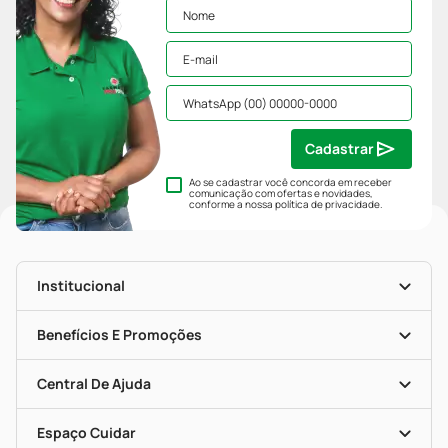
Cadastrar
Ao se cadastrar você concorda em receber
comunicação com ofertas e novidades,
conforme a nossa
política de privacidade
.
Institucional
História
Nossas Lojas
Benefícios E Promoções
Trabalhe Conosco
Mapa De Categorias
Clube PP
Blog Da PP
Convênios
Central De Ajuda
Seja Uma Loja Parceira
Programa Popular Do Brasil
Encarte De Ofertas
Entrega
Dermaclub
Recompra Programada
Espaço Cuidar
Descontos De Laboratório (PBM)
Compras Com Receita