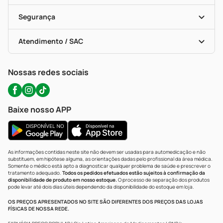
Cupons E Ofertas
Alomed (tele-Entrega)
Vacinas
Formas De Pagamento
Serviços Farmacêuticos
Segurança
Troca E Devolução
Testes Rápidos
Bulas De A A Z
Autoteste Covid-19
Certificado De Segurança
Políticas De Marketplace
Portal Da Privacidade
Atendimento / SAC
Política De Privacidade
WhatsApp (47) 9202-1687
Atendimento@precopopular.com.br
Nossas redes sociais
Baixe nosso APP
As informações contidas neste site não devem ser usadas para automedicação e não
substituem, em hipótese alguma, as orientações dadas pelo profissional da área médica.
Somente o médico está apto a diagnosticar qualquer problema de saúde e prescrever o
tratamento adequado.
Todos os pedidos efetuados estão sujeitos à confirmação da
disponibilidade de produto em nosso estoque.
O processo de separação dos produtos
pode levar até dois dias úteis dependendo da disponibilidade do estoque em loja.
OS PREÇOS APRESENTADOS NO SITE SÃO DIFERENTES DOS PREÇOS DAS LOJAS
FÍSICAS DE NOSSA REDE.