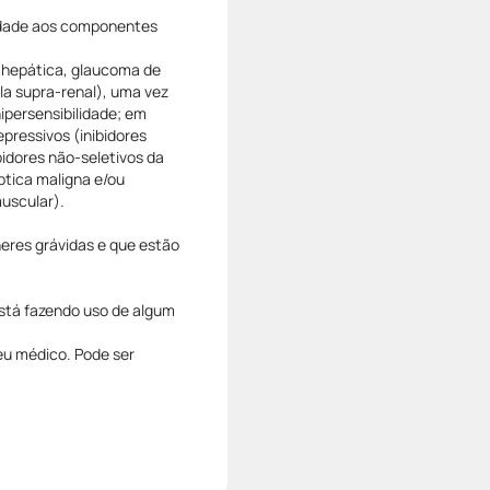
lidade aos componentes
a hepática, glaucoma de
la supra-renal), uma vez
ipersensibilidade; em
pressivos (inibidores
idores não-seletivos da
ptica maligna e/ou
muscular).
eres grávidas e que estão
está fazendo uso de algum
u médico. Pode ser