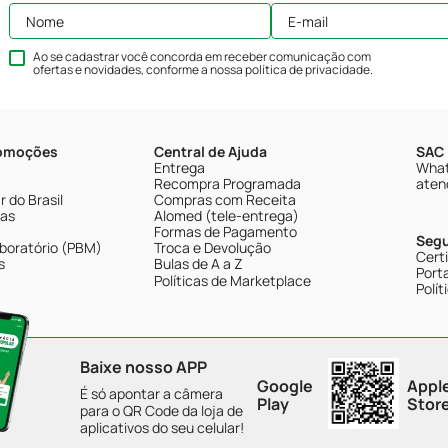
Ao se cadastrar você concorda em receber comunicação com
ofertas e novidades, conforme a nossa
política de privacidade
.
romoções
Central de Ajuda
SAC 
Entrega
What
Recompra Programada
aten
 do Brasil
Compras com Receita
tas
Alomed (tele-entrega)
Formas de Pagamento
Seg
boratório (PBM)
Troca e Devolução
Cert
s
Bulas de A a Z
Porta
Políticas de Marketplace
Polít
Baixe nosso APP
Google
Appl
É só apontar a câmera
Play
Stor
para o QR Code da loja de
aplicativos do seu celular!