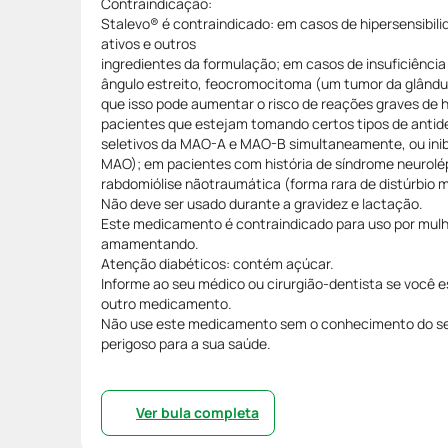
Contraindicação:
Stalevo® é contraindicado: em casos de hipersensibi
ativos e outros
ingredientes da formulação; em casos de insuficiênci
ângulo estreito, feocromocitoma (um tumor da glându
que isso pode aumentar o risco de reações graves de h
pacientes que estejam tomando certos tipos de antide
seletivos da MAO-A e MAO-B simultaneamente, ou inib
MAO); em pacientes com história de síndrome neurolé
rabdomiólise nãotraumática (forma rara de distúrbio 
Não deve ser usado durante a gravidez e lactação.
Este medicamento é contraindicado para uso por mulh
amamentando.
Atenção diabéticos: contém açúcar.
Informe ao seu médico ou cirurgião-dentista se você 
outro medicamento.
Não use este medicamento sem o conhecimento do se
perigoso para a sua saúde.
Ver bula completa