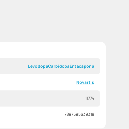
Levodopa
Carbidopa
Entacapona
Novartis
11774
7897595639318