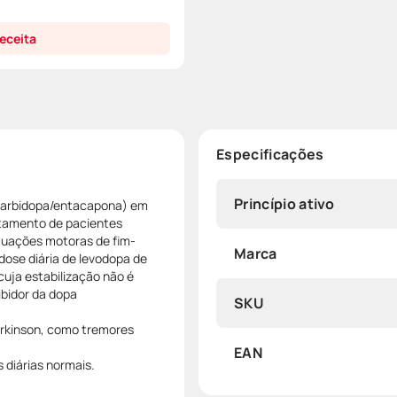
eceita
Especificações
Princípio ativo
/carbidopa/entacapona) em
atamento de pacientes
tuações motoras de fim-
Marca
ose diária de levodopa de
uja estabilização não é
ibidor da dopa
SKU
arkinson, como tremores
EAN
 diárias normais.