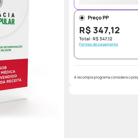
Preço PP
R$
347
,
12
Total:
R$
347
,
12
Formas de pagamento
A recompra programa considera o preç