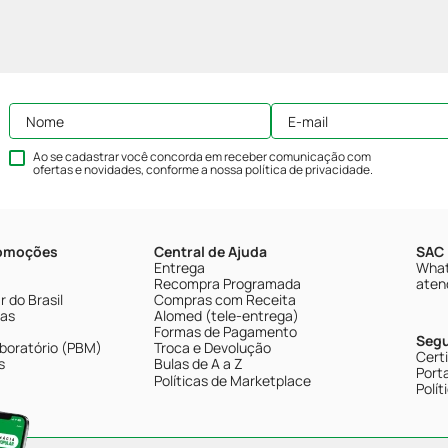
Ao se cadastrar você concorda em receber comunicação com
ofertas e novidades, conforme a nossa
política de privacidade
.
romoções
Central de Ajuda
SAC 
Entrega
What
Recompra Programada
aten
 do Brasil
Compras com Receita
tas
Alomed (tele-entrega)
Formas de Pagamento
Seg
boratório (PBM)
Troca e Devolução
Cert
s
Bulas de A a Z
Porta
Políticas de Marketplace
Polít