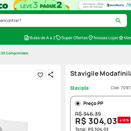
 encontrar?
Bulas de A a Z
Super Ofertas
Nossas Lojas
Mar
g 30 Comprimidos
Stavigile Modafin
Cód
:
7091
Stavigile
Preço PP
R$
346
,
39
R$
304
,
03
12%
Total:
R$
304
,
03