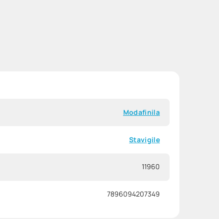
Modafinila
Stavigile
11960
7896094207349