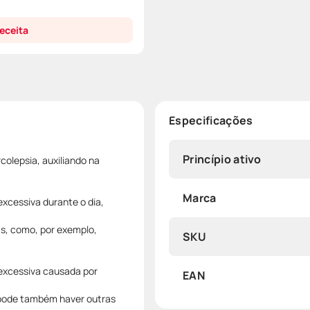
eceita
Especificações
Princípio ativo
olepsia, auxiliando na
Marca
xcessiva durante o dia,
s, como, por exemplo,
SKU
 excessiva causada por
EAN
s pode também haver outras