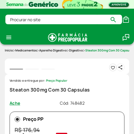
Procurar no site
Medicamentos
Aparelho Digestivo
Digestivo
Steaton 300mg Com 30 Capsulas
Vendido e entregue por:
Preço Popular
Steaton 300mg Com 30 Capsulas
Cód
:
748482
Ache
Preço PP
R$
176
,
94