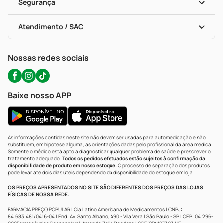
Formas De Pagamento
Serviços Farmacêuticos
Segurança
Troca E Devolução
Testes Rápidos
Bulas De A A Z
Autoteste Covid-19
Certificado De Segurança
Políticas De Marketplace
Portal Da Privacidade
Atendimento / SAC
Política De Privacidade
WhatsApp (47) 9202-1687
Atendimento@precopopular.com.br
Nossas redes sociais
Baixe nosso APP
As informações contidas neste site não devem ser usadas para automedicação e não
substituem, em hipótese alguma, as orientações dadas pelo profissional da área médica.
Somente o médico está apto a diagnosticar qualquer problema de saúde e prescrever o
tratamento adequado.
Todos os pedidos efetuados estão sujeitos à confirmação da
disponibilidade de produto em nosso estoque.
O processo de separação dos produtos
pode levar até dois dias úteis dependendo da disponibilidade do estoque em loja.
OS PREÇOS APRESENTADOS NO SITE SÃO DIFERENTES DOS PREÇOS DAS LOJAS
FÍSICAS DE NOSSA REDE.
FARMÁCIA PREÇO POPULAR | Cia Latino Americana de Medicamentos | CNPJ:
84.683.481/0416-04 | End: Av. Santo Albano, 490 - Vila Vera | São Paulo - SP | CEP: 04.296-