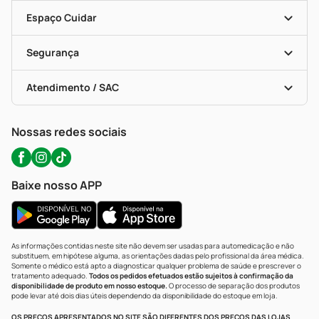
Encarte De Ofertas
Entrega
Dermaclub
Recompra Programada
Espaço Cuidar
Descontos De Laboratório (PBM)
Compras Com Receita
Cupons E Ofertas
Alomed (tele-Entrega)
Vacinas
Formas De Pagamento
Serviços Farmacêuticos
Segurança
Troca E Devolução
Testes Rápidos
Bulas De A A Z
Autoteste Covid-19
Certificado De Segurança
Políticas De Marketplace
Portal Da Privacidade
Atendimento / SAC
Política De Privacidade
WhatsApp (47) 9202-1687
Atendimento@precopopular.com.br
Nossas redes sociais
Baixe nosso APP
As informações contidas neste site não devem ser usadas para automedicação e não
substituem, em hipótese alguma, as orientações dadas pelo profissional da área médica.
Somente o médico está apto a diagnosticar qualquer problema de saúde e prescrever o
tratamento adequado.
Todos os pedidos efetuados estão sujeitos à confirmação da
disponibilidade de produto em nosso estoque.
O processo de separação dos produtos
pode levar até dois dias úteis dependendo da disponibilidade do estoque em loja.
OS PREÇOS APRESENTADOS NO SITE SÃO DIFERENTES DOS PREÇOS DAS LOJAS