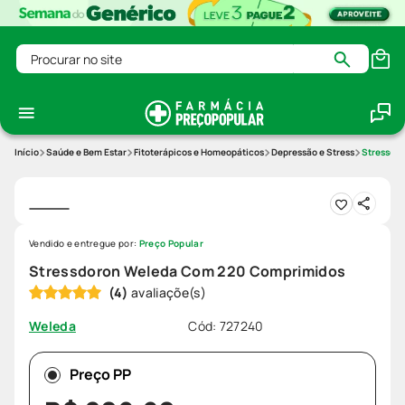
Procurar no site
Saúde e Bem Estar
Fitoterápicos e Homeopáticos
Depressão e Stress
Stressdo
Vendido e entregue por:
Preço Popular
Stressdoron Weleda Com 220 Comprimidos
(
4
)
Cód
:
727240
Weleda
Preço PP