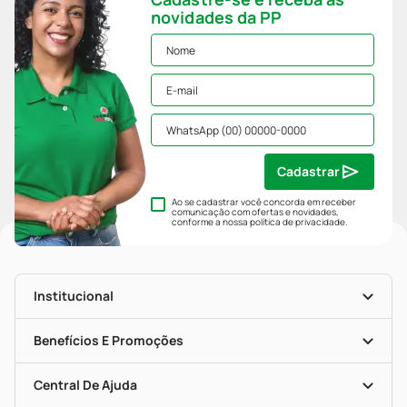
novidades da PP
Cadastrar
Ao se cadastrar você concorda em receber
comunicação com ofertas e novidades,
conforme a nossa
política de privacidade
.
Institucional
História
Nossas Lojas
Benefícios E Promoções
Trabalhe Conosco
Mapa De Categorias
Clube PP
Blog Da PP
Convênios
Central De Ajuda
Seja Uma Loja Parceira
Programa Popular Do Brasil