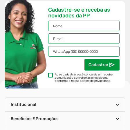
Cadastre-se e receba as
novidades da PP
Cadastrar
Ao se cadastrar você concorda em receber
comunicação com ofertas e novidades,
conforme a nossa
política de privacidade
.
Institucional
História
Nossas Lojas
Benefícios E Promoções
Trabalhe Conosco
Mapa De Categorias
Clube PP