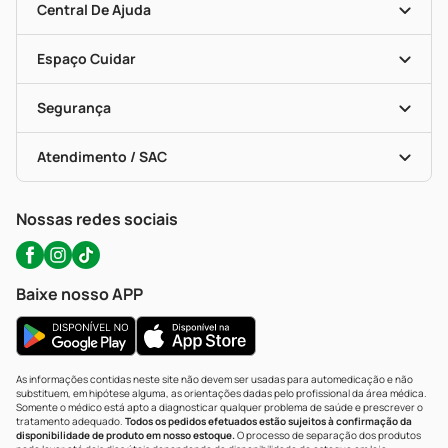
Blog Da PP
Convênios
Central De Ajuda
Seja Uma Loja Parceira
Programa Popular Do Brasil
Encarte De Ofertas
Entrega
Dermaclub
Recompra Programada
Espaço Cuidar
Descontos De Laboratório (PBM)
Compras Com Receita
Cupons E Ofertas
Alomed (tele-Entrega)
Vacinas
Formas De Pagamento
Serviços Farmacêuticos
Segurança
Troca E Devolução
Testes Rápidos
Bulas De A A Z
Autoteste Covid-19
Certificado De Segurança
Políticas De Marketplace
Portal Da Privacidade
Atendimento / SAC
Política De Privacidade
WhatsApp (47) 9202-1687
Atendimento@precopopular.com.br
Nossas redes sociais
Baixe nosso APP
As informações contidas neste site não devem ser usadas para automedicação e não
substituem, em hipótese alguma, as orientações dadas pelo profissional da área médica.
Somente o médico está apto a diagnosticar qualquer problema de saúde e prescrever o
tratamento adequado.
Todos os pedidos efetuados estão sujeitos à confirmação da
disponibilidade de produto em nosso estoque.
O processo de separação dos produtos