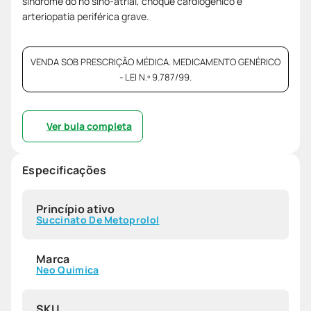
síndrome do nó sino-atrial, choque cardiogênico e
arteriopatia periférica grave.
VENDA SOB PRESCRIÇÃO MÉDICA. MEDICAMENTO GENÉRICO
- LEI N.º 9.787/99.
Ver bula completa
Especificações
Princípio ativo
Succinato De Metoprolol
Marca
Neo Quimica
SKU