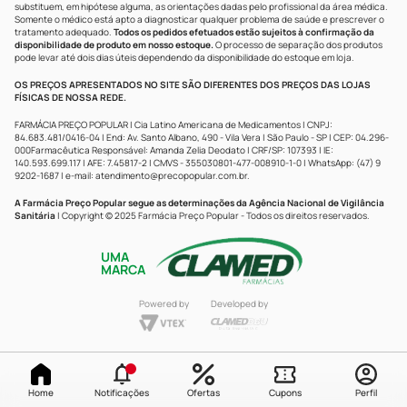
substituem, em hipótese alguma, as orientações dadas pelo profissional da área médica.
Somente o médico está apto a diagnosticar qualquer problema de saúde e prescrever o
tratamento adequado.
Todos os pedidos efetuados estão sujeitos à confirmação da
disponibilidade de produto em nosso estoque.
O processo de separação dos produtos
pode levar até dois dias úteis dependendo da disponibilidade do estoque em loja.
OS PREÇOS APRESENTADOS NO SITE SÃO DIFERENTES DOS PREÇOS DAS LOJAS
FÍSICAS DE NOSSA REDE.
FARMÁCIA PREÇO POPULAR | Cia Latino Americana de Medicamentos | CNPJ:
84.683.481/0416-04 | End: Av. Santo Albano, 490 - Vila Vera | São Paulo - SP | CEP: 04.296-
000Farmacêutica Responsável: Amanda Zelia Deodato | CRF/SP: 107393 | IE:
140.593.699.117 | AFE: 7.45817-2 | CMVS - 355030801-477-008910-1-0 | WhatsApp: (47) 9
9202-1687 | e-mail:
atendimento@precopopular.com.br
.
A Farmácia Preço Popular segue as determinações da Agência Nacional de Vigilância
Sanitária
| Copyright © 2025 Farmácia Preço Popular - Todos os direitos reservados.
UMA
MARCA
Powered by
Developed by
Home
Notificações
Ofertas
Cupons
Perfil