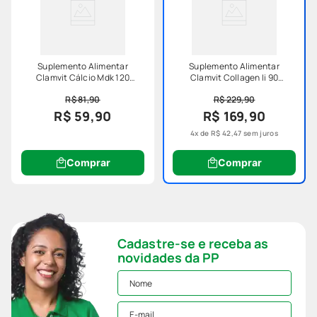
Suplemento Alimentar
Suplemento Alimentar
Clamvit Cálcio Mdk 120
Clamvit Collagen Ii 90
Cápsulas
Cápsulas
R$ 81,90
R$ 229,90
R$ 59,90
R$ 169,90
4
x de
R$
42
,
47
sem juros
Comprar
Comprar
Cadastre-se e receba as
novidades da PP