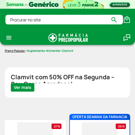
Procurar no site
Suplemento-Alimentar-Clamvit
Clamvit com 50% OFF na Segunda –
Seu Corpo Agradece!
Ver mais
OFERTA SEMANA DA FARMACIA
27%
26%