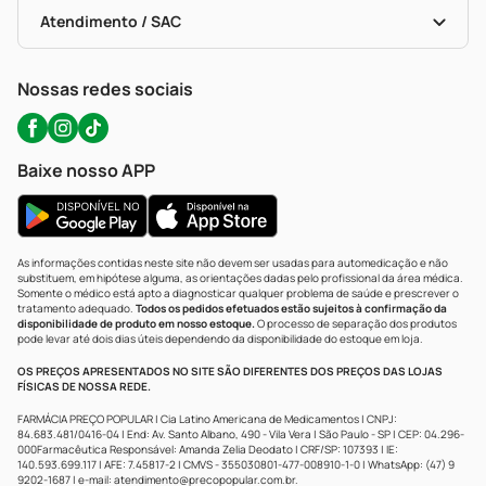
Bulas De A A Z
Autoteste Covid-19
Certificado De Segurança
Políticas De Marketplace
Portal Da Privacidade
Atendimento / SAC
Política De Privacidade
WhatsApp (47) 9202-1687
Atendimento@precopopular.com.br
Nossas redes sociais
Baixe nosso APP
As informações contidas neste site não devem ser usadas para automedicação e não
substituem, em hipótese alguma, as orientações dadas pelo profissional da área médica.
Somente o médico está apto a diagnosticar qualquer problema de saúde e prescrever o
tratamento adequado.
Todos os pedidos efetuados estão sujeitos à confirmação da
disponibilidade de produto em nosso estoque.
O processo de separação dos produtos
pode levar até dois dias úteis dependendo da disponibilidade do estoque em loja.
OS PREÇOS APRESENTADOS NO SITE SÃO DIFERENTES DOS PREÇOS DAS LOJAS
FÍSICAS DE NOSSA REDE.
FARMÁCIA PREÇO POPULAR | Cia Latino Americana de Medicamentos | CNPJ:
84.683.481/0416-04 | End: Av. Santo Albano, 490 - Vila Vera | São Paulo - SP | CEP: 04.296-
000Farmacêutica Responsável: Amanda Zelia Deodato | CRF/SP: 107393 | IE:
140.593.699.117 | AFE: 7.45817-2 | CMVS - 355030801-477-008910-1-0 | WhatsApp: (47) 9
9202-1687 | e-mail:
atendimento@precopopular.com.br
.