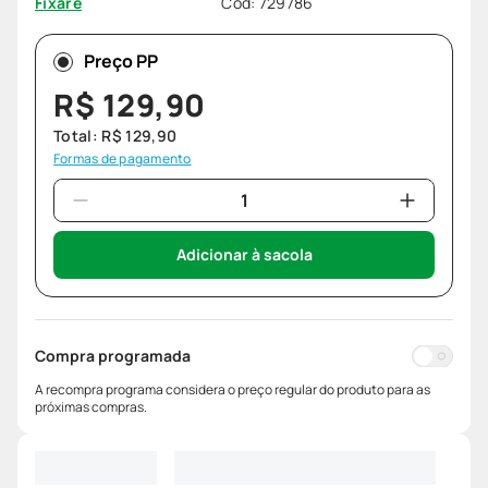
Cód
:
729786
Fixare
Preço PP
R$
129
,
90
Total:
R$
129
,
90
Formas de pagamento
Adicionar à sacola
Compra programada
A recompra programa considera o preço regular do produto para as
próximas compras.