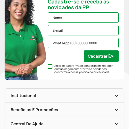
Cadastre-se e receba as
novidades da PP
Cadastrar
Ao se cadastrar você concorda em receber
comunicação com ofertas e novidades,
conforme a nossa
política de privacidade
.
Institucional
História
Nossas Lojas
Benefícios E Promoções
Trabalhe Conosco
Mapa De Categorias
Clube PP
Blog Da PP
Convênios
Central De Ajuda
Seja Uma Loja Parceira
Programa Popular Do Brasil