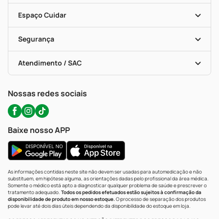
Encarte De Ofertas
Entrega
Dermaclub
Recompra Programada
Espaço Cuidar
Descontos De Laboratório (PBM)
Compras Com Receita
Cupons E Ofertas
Alomed (tele-Entrega)
Vacinas
Formas De Pagamento
Serviços Farmacêuticos
Segurança
Troca E Devolução
Testes Rápidos
Bulas De A A Z
Autoteste Covid-19
Certificado De Segurança
Políticas De Marketplace
Portal Da Privacidade
Atendimento / SAC
Política De Privacidade
WhatsApp (47) 9202-1687
Atendimento@precopopular.com.br
Nossas redes sociais
Baixe nosso APP
As informações contidas neste site não devem ser usadas para automedicação e não
substituem, em hipótese alguma, as orientações dadas pelo profissional da área médica.
Somente o médico está apto a diagnosticar qualquer problema de saúde e prescrever o
tratamento adequado.
Todos os pedidos efetuados estão sujeitos à confirmação da
disponibilidade de produto em nosso estoque.
O processo de separação dos produtos
pode levar até dois dias úteis dependendo da disponibilidade do estoque em loja.