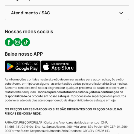
Troca E Devolução
Testes Rápidos
Bulas De A A Z
Autoteste Covid-19
Certificado De Segurança
Políticas De Marketplace
Portal Da Privacidade
Atendimento / SAC
Política De Privacidade
WhatsApp (47) 9202-1687
Atendimento@precopopular.com.br
Nossas redes sociais
Baixe nosso APP
As informações contidas neste site não devem ser usadas para automedicação e não
substituem, em hipótese alguma, as orientações dadas pelo profissional da área médica.
Somente o médico está apto a diagnosticar qualquer problema de saúde e prescrever o
tratamento adequado.
Todos os pedidos efetuados estão sujeitos à confirmação da
disponibilidade de produto em nosso estoque.
O processo de separação dos produtos
pode levar até dois dias úteis dependendo da disponibilidade do estoque em loja.
OS PREÇOS APRESENTADOS NO SITE SÃO DIFERENTES DOS PREÇOS DAS LOJAS
FÍSICAS DE NOSSA REDE.
FARMÁCIA PREÇO POPULAR | Cia Latino Americana de Medicamentos | CNPJ:
84.683.481/0416-04 | End: Av. Santo Albano, 490 - Vila Vera | São Paulo - SP | CEP: 04.296-
000Farmacêutica Responsável: Amanda Zelia Deodato | CRF/SP: 107393 | IE: