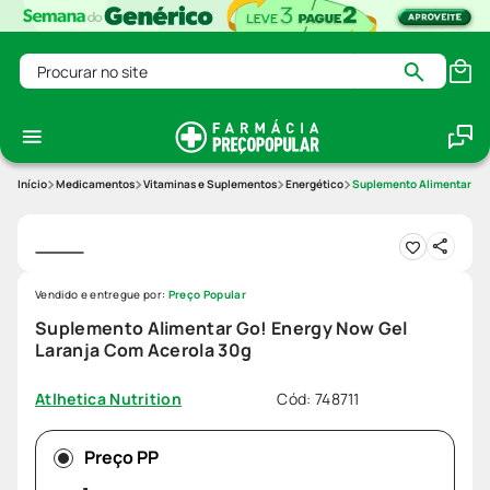
Procurar no site
Medicamentos
Vitaminas e Suplementos
Energético
Suplemento Alimentar Go!
Vendido e entregue por:
Preço Popular
Suplemento Alimentar Go! Energy Now Gel
Laranja Com Acerola 30g
Cód
:
748711
Atlhetica Nutrition
Preço PP