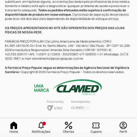
substituem, em hipótese alguma, as orientações dadas pelo profissional da área médica.
Somente o médico está apto a diagnosticar qualquer problema de saúde e prescrever o
tratamento adequado.
Todos os pedidos efetuados estão sujeitos à confirmação da
disponibilidade de produto em nosso estoque.
O processo de separação dos produtos
pode levar até dois dias úteis dependendo da disponibilidade do estoque em loja.
OS PREÇOS APRESENTADOS NO SITE SÃO DIFERENTES DOS PREÇOS DAS LOJAS
FÍSICAS DE NOSSA REDE.
FARMÁCIA PREÇO POPULAR | Cia Latino Americana de Medicamentos | CNPJ:
84.683.481/0416-04 | End: Av. Santo Albano, 490 - Vila Vera | São Paulo - SP | CEP: 04.296-
000Farmacêutica Responsável: Amanda Zelia Deodato | CRF/SP: 107393 | IE:
140.593.699.117 | AFE: 7.45817-2 | CMVS - 355030801-477-008910-1-0 | WhatsApp: (47) 9
9202-1687 | e-mail:
atendimento@precopopular.com.br
.
A Farmácia Preço Popular segue as determinações da Agência Nacional de Vigilância
Sanitária
| Copyright © 2025 Farmácia Preço Popular - Todos os direitos reservados.
UMA
MARCA
Powered by
Developed by
Home
Notificações
Ofertas
Cupons
Perfil