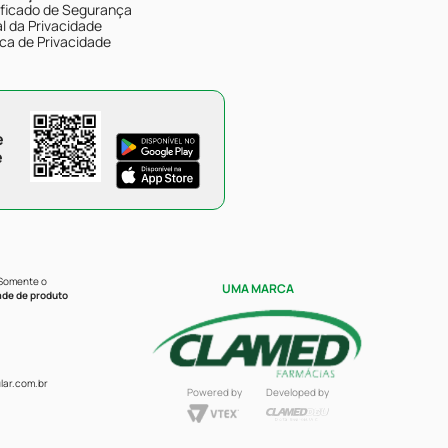
ificado de Segurança
l da Privacidade
ica de Privacidade
e
e
 Somente o
UMA MARCA
ade de produto
ar.com.br
Powered by
Developed by