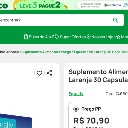
 encontrar?
Bulas de A a Z
Super Ofertas
Nossas Lojas
Mar
lho Urinário
Suplemento Alimentar Omega 3 Equaliv Kids Laranja 30 Capsulas
Suplemento Alimen
Laranja 30 Capsul
Cód
:
7466
Equaliv
Preço PP
R$
70
,
90