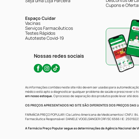
Descontos de La
Seja uma Loja Parceira
Cupons e Oferta
Espaço Cuidar
Vacinas
Serviços Farmacêuticos
Testes Rápidos
Autoteste Covid-19
Nossas redes sociais
As informações contidas neste site não devem ser usadas para automedicação 
médico está apto a diagnosticar qualquer problema de saúde e prescrever o 
em nosso estoque.
O processo de separação dos produtos pode levar até dois 
OS PREÇOS APRESENTADOS NO SITE SÃO DIFERENTES DOS PREÇOS DAS LO
FARMÁCIA PREÇO POPULAR | Cia Latino Americana de Medicamentos | CNPJ: 84.683.
Farmacêutica Responsável: DANIELE VOGELSANGER CRF/SC 6566 | IE: 250192233 | 
A Farmácia Preço Popular segue as determinações da Agência Nacional de Vi