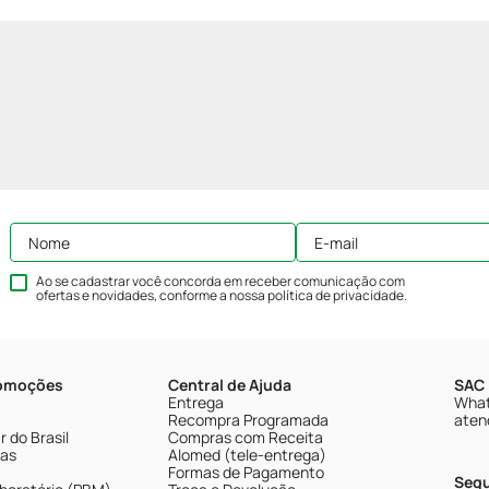
Ao se cadastrar você concorda em receber comunicação com
ofertas e novidades, conforme a nossa
política de privacidade
.
romoções
Central de Ajuda
SAC 
Entrega
What
Recompra Programada
aten
 do Brasil
Compras com Receita
tas
Alomed (tele-entrega)
Formas de Pagamento
Seg