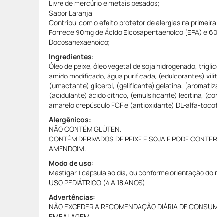
Livre de mercúrio e metais pesados;
Sabor Laranja;
Contribui com o efeito protetor de alergias na primeira
Fornece 90mg de Ácido Eicosapentaenoico (EPA) e 6
Docosahexaenoico;
Ingredientes:
Óleo de peixe, óleo vegetal de soja hidrogenado, trigli
amido modificado, água purificada, (edulcorantes) xili
(umectante) glicerol, (gelificante) gelatina, (aromatiza
(acidulante) ácido cítrico, (emulsificante) lecitina, (co
amarelo crepúsculo FCF e (antioxidante) DL-alfa-tocof
Alergênicos:
NÃO CONTÉM GLÚTEN.
CONTÉM DERIVADOS DE PEIXE E SOJA E PODE CONTER
AMENDOIM.
Modo de uso:
Mastigar 1 cápsula ao dia, ou conforme orientação do 
USO PEDIÁTRICO (4 A 18 ANOS)
Advertências:
NÃO EXCEDER A RECOMENDAÇÃO DIÁRIA DE CONSUM
EMBALAGEM.