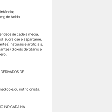
 infância;
0mg de Ácido
cerídeos de cadeia média,
tol, sucralose e aspartame,
ntes) naturais e artificiais,
rantes) dióxido de titânio e
erol.
 DERIVADOS DE
médico e/ou nutricionista.
O INDICADA NA