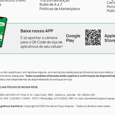
boratório (PBM)
Troca e Devolução
Cert
s
Bulas de A a Z
Porta
Políticas de Marketplace
Polít
Baixe nosso APP
Google
Appl
É só apontar a câmera
Play
Stor
para o QR Code da loja de
aplicativos do seu celular!
e não substituem, em hipótese alguma, as orientações dadas pelo profissional da área médica.
tratamento adequado.
Todos os pedidos efetuados estão sujeitos à confirmação da disponibilid
dias úteis dependendo da disponibilidade do estoque em loja.
JAS FÍSICAS DE NOSSA REDE.
481/0151-07 | End: R. Dr. João Colin, 1865 - América, Joinville - SC, 89204-001
AFE: 0.62780.1 | CMVS - 13577 | WhatsApp: (47) 9 9202-1687 | e-mail:
atendimento@precopopul
gilância Sanitária
| Copyright © 2025 Farmácia Preço Popular - Todos os direitos reservados.