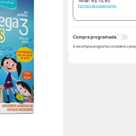
Total:
R$
70
,
90
Formas de pagamento
Compra programada
A recompra programa considera o preç